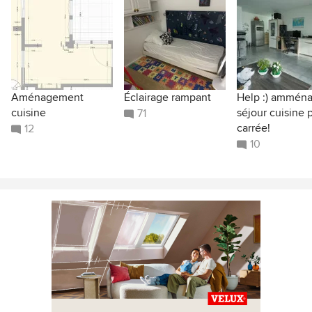
Aménagement
Éclairage rampant
Help :) ammén
cuisine
séjour cuisine 
71
carrée!
12
10