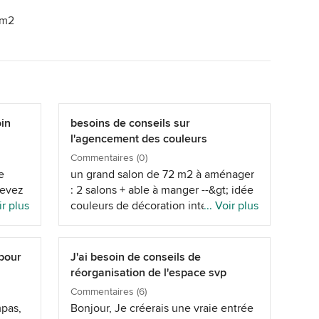
 m2
oin
besoins de conseils sur
l'agencement des couleurs
Commentaires (0)
e
un grand salon de 72 m2 à aménager
devez
: 2 salons + able à manger --&gt; idée
ir plus
couleurs de décoration intérieure :
... Voir plus
r
gris jaune bleu clair Quelle couleur
un
pour les 2 canapé? la table à manger?
uleur
les voilages? Mettriez vous un
 pour
J'ai besoin de conseils de
vaisselier?
réorganisation de l'espace svp
tez
Commentaires (6)
ntense
mpas,
Bonjour, Je créerais une vraie entrée