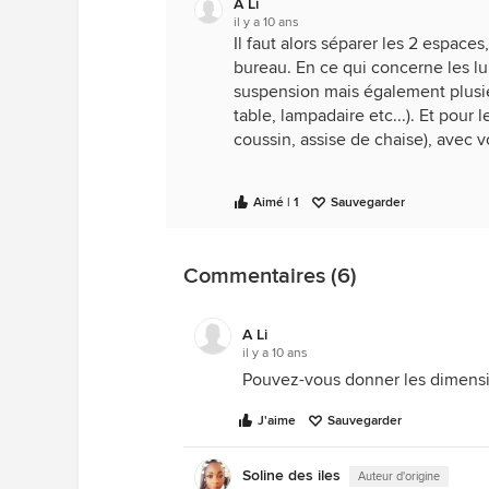
A Li
il y a 10 ans
Il faut alors séparer les 2 espaces
bureau. En ce qui concerne les 
suspension mais également plusie
table, lampadaire etc...). Et pour 
coussin, assise de chaise), avec v
Aimé | 1
Sauvegarder
Commentaires (6)
A Li
il y a 10 ans
Pouvez-vous donner les dimensio
J'aime
Sauvegarder
Soline des iles
Auteur d'origine