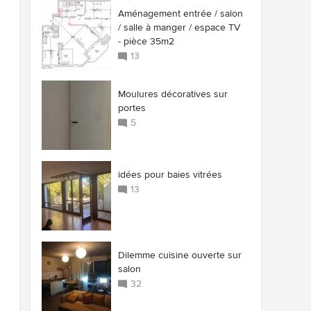
Aménagement entrée / salon
/ salle à manger / espace TV
- pièce 35m2
13
Moulures décoratives sur
portes
5
idées pour baies vitrées
13
Dilemme cuisine ouverte sur
salon
32