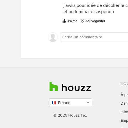
j'avais pour idée de décoller le
et un luminaire suspendu
J'aime
Sauvegarder
HOU
À p
France
Dan
Choisissez
Info
un
© 2026 Houzz Inc.
Emp
pays