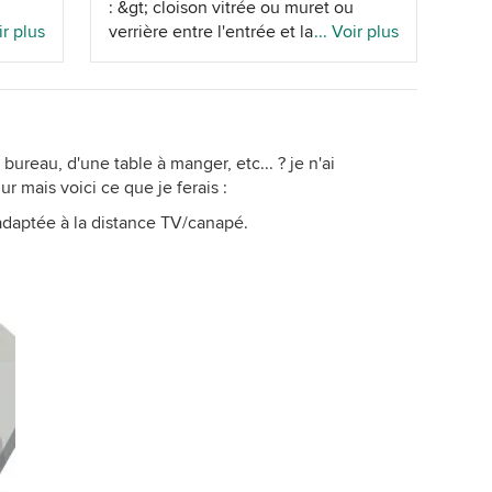
: &gt; cloison vitrée ou muret ou
celui
ir plus
verrière entre l'entrée et la cuisine
... Voir plus
&gt; décloisonner une partie du mur
ou
du séjour en rose l'aménagement en
avec
jaune la circulation en bleu les
? j
cloisons et placard en vert les plantes
aune
^^
ureau, d'une table à manger, etc... ? je n'ai
corail
 mais voici ce que je ferais :
tre le
adaptée à la distance TV/canapé.
e vais
tre
deux
r le