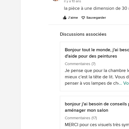
il y a 10 ans
la pièce à une dimension de 30
J'aime
Sauvegarder
Discussions associées
Bonjour tout le monde, j'ai bes
d'aide pour des peintures
Commentaires (7)
Je pense que pour la chambre l
mieux c'est la tête de lit. Vous 
penser à vos lampes de chevet
... Vo
(quelle couleur et quelle couleu
d'abat jour pour que cela fasse 
contraste intéressant avec la co
bonjour j'ai besoin de conseils
du mur L'orange offre plus de
aménager mon salon
possibilités il me semble, n'hési
Commentaires (17)
pas à mettre une couleur plus i
MERCI pour ces visuels très sy
(orange brulé)