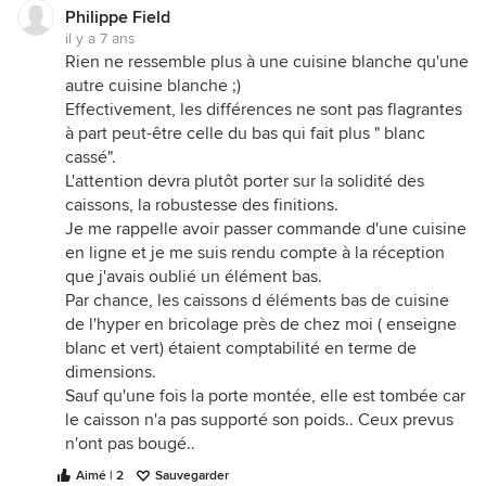
aussi?
Philippe Field
il y a 7 ans
Quelques soit la cuisine "en kit", elle sera aussi
Rien ne ressemble plus à une cuisine blanche qu'une
pérenne que la qualité du montage et de la pose.
autre cuisine blanche ;)
Par exemple, ceux qui sont "plus fort" que les
Effectivement, les différences ne sont pas flagrantes
autres ont tendance à ne pas regarder les notices
à part peut-être celle du bas qui fait plus " blanc
de montage et ratent parfois les étapes,
cassé".
nécessitant de les défaire pour les refaire. C'est à
L'attention devra plutôt porter sur la solidité des
partir de ce moment que les éléments se
caissons, la robustesse des finitions.
dégradent ou bien que les charnières ou glissières
Je me rappelle avoir passer commande d'une cuisine
de tiroirs commencent à "travailler".
en ligne et je me suis rendu compte à la réception
L'équerrage des caissons est super important, leur
que j'avais oublié un élément bas.
fixations entre eux et aux murs aussi.
Par chance, les caissons d éléments bas de cuisine
de l'hyper en bricolage près de chez moi ( enseigne
Regardez les avis sur l'internet par rapport aux
blanc et vert) étaient comptabilité en terme de
deux modèles de cuisines, si vous en trouvez, ils
dimensions.
peuvent être assez utiles.
Sauf qu'une fois la porte montée, elle est tombée car
bon courage,
le caisson n'a pas supporté son poids.. Ceux prevus
n'ont pas bougé..
Lynn
Aimé | 2
Sauvegarder