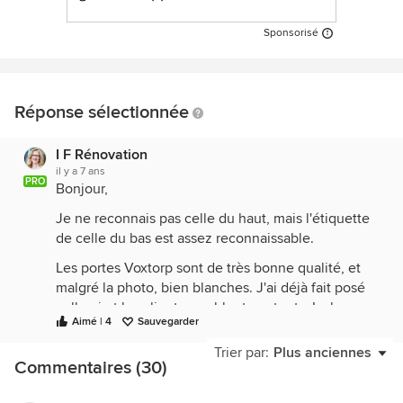
Sponsorisé
Réponse sélectionnée
I F Rénovation
il y a 7 ans
PRO
Bonjour,
Je ne reconnais pas celle du haut, mais l'étiquette
de celle du bas est assez reconnaissable.
Les portes Voxtorp sont de très bonne qualité, et
malgré la photo, bien blanches. J'ai déjà fait posé
celle-ci et les clients semblent contents. La bonne
Aimé | 4
Sauvegarder
chose avec la carte Family de la grande suédoise
est que vous pouvez ramener vos erreurs même
Trier par:
Plus anciennes
Commentaires (30)
monté ou troué pour remboursement total...je ne
sais pas pour les autres, peut-être c'est possible