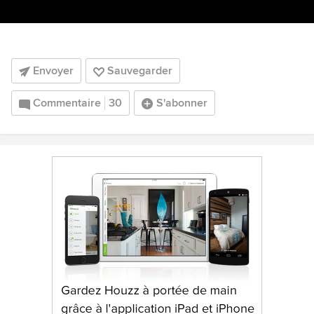
Envoyer
Sauvegarder
Commentaire
30
S'abonner