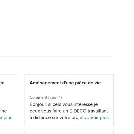
ie
Aménagement d'une pièce de vie
Commentaires (4)
Bonjour, si cela vous intéresse je
sine
peux vous faire un E-DECO travaillant
ir plus
à distance sur votre projet avec un
... Voir plus
 je
plan 2d et planche d'ambiance pour
très
votre projet Revenez vers moi cdlt,