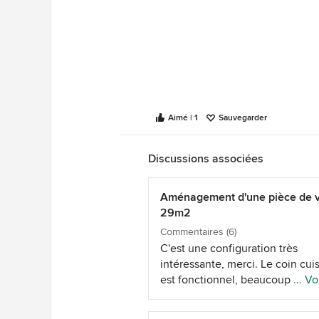
Aimé | 1
Sauvegarder
Discussions associées
Aménagement d'une pièce de v
29m2
Commentaires (6)
C'est une configuration très
intéressante, merci. Le coin cui
est fonctionnel, beaucoup de
... Vo
rangements exactement ce que
recherche. Et avec l'îlot ça rend 