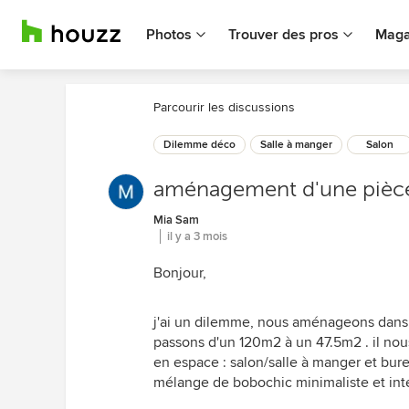
Photos
Trouver des pros
Maga
Parcourir les discussions
Dilemme déco
Salle à manger
Salon
aménagement d'une pièce
Mia Sam
il y a 3 mois
Bonjour,
j'ai un dilemme, nous aménageons dans u
passons d'un 120m2 à un 47.5m2 . il nou
en espace : salon/salle à manger et burea
mélange de bobochic minimaliste et int