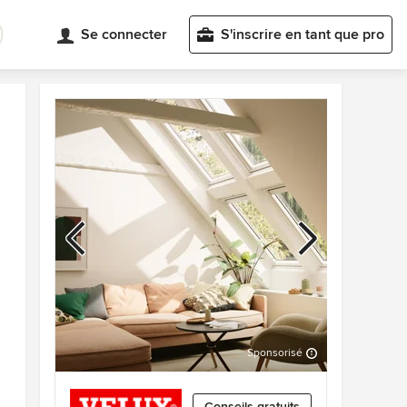
Se connecter
S'inscrire en tant que pro
Sponsorisé
Précédent
Suivant
3
sur
Conseils gratuits