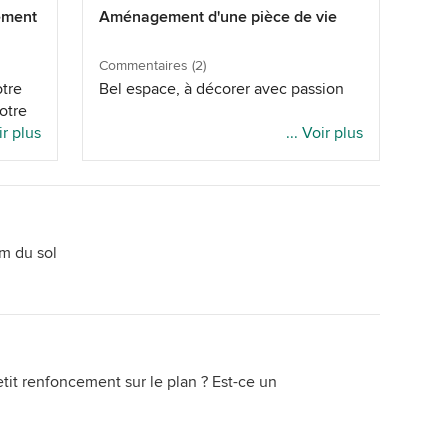
ement
Aménagement d'une pièce de vie
a,
ucoup
Commentaires (2)
otre
Bel espace, à décorer avec passion
oin
otre
voir
ir plus
... Voir plus
on se
l ?
dier,
s
 parti
 carré
cm du sol
 dois
 un
res
tre
ables
ce à
ne
re ou
tit renfoncement sur le plan ? Est-ce un
au
ù il
us