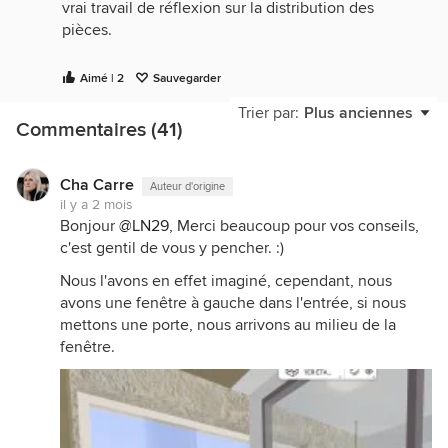
vrai travail de réflexion sur la distribution des
pièces.
Aimé | 2
Sauvegarder
À mon avis, il peut effectivement y avoir plusieurs
pistes intéressantes pour traiter cette entrée sans la
Trier par:
Plus anciennes
Commentaires (41)
fermer complètement : verrière partielle, claustra,
meuble sur mesure, demi-cloison, jeu de plafond,
changement de sol, ou encore un élément vertical
Cha Carre
Auteur d'origine
qui marque l’entrée sans casser la sensation
il y a 2 mois
d’espace.
Bonjour
@LN29
, Merci beaucoup pour vos conseils,
c'est gentil de vous y pencher. :)
Mais avant de choisir une solution, la vraie question
Nous l'avons en effet imaginé, cependant, nous
est surtout celle du budget.
avons une fenêtre à gauche dans l'entrée, si nous
Selon l’enveloppe prévue, on ne va pas du tout
mettons une porte, nous arrivons au milieu de la
orienter le projet de la même manière : une simple
fenêtre.
séparation légère, un meuble menuisé, une
verrière ou une vraie reprise de cloisonnement
n’auront ni le même coût, ni le même impact sur le
chantier.