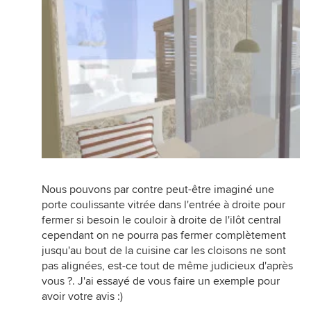
Il faudrait donc d’abord définir ce que vous
souhaitez investir sur cette zone entrée / cuisine /
salle à manger, puis choisir la solution la plus
cohérente avec votre budget, vos usages et
l’ambiance recherchée.
En l’état, je pense qu’il y a clairement matière à
trouver une bonne solution, mais elle doit être
pensée avec l’ensemble du projet, pas uniquement
comme une cloison posée pour régler un
problème.
Nous pouvons par contre peut-être imaginé une
porte coulissante vitrée dans l'entrée à droite pour
fermer si besoin le couloir à droite de l'ilôt central
cependant on ne pourra pas fermer complètement
jusqu'au bout de la cuisine car les cloisons ne sont
pas alignées, est-ce tout de même judicieux d'après
vous ?. J'ai essayé de vous faire un exemple pour
avoir votre avis :)