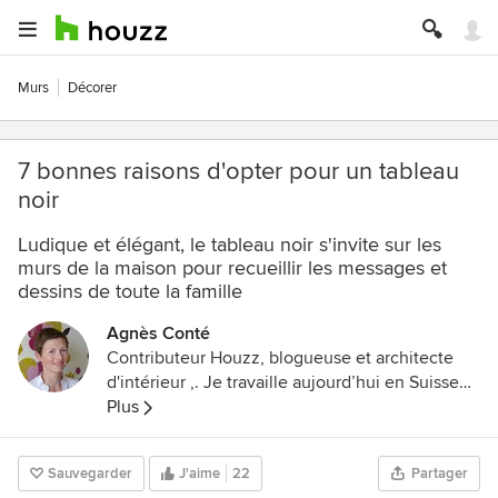
Murs
Décorer
7 bonnes raisons d'opter pour un tableau
noir
Ludique et élégant, le tableau noir s'invite sur les
murs de la maison pour recueillir les messages et
dessins de toute la famille
Agnès Conté
Contributeur Houzz, blogueuse et architecte
d'intérieur ,. Je travaille aujourd’hui en Suisse
après un passage par la France et les États-Unis.
Plus
C'est à Neuchâtel que j'ai crée en 2007 mon
propre bureau : acdesign. Au delà des conseils
Sauvegarder
J'aime
22
Partager
en décoration , relooking et architecture