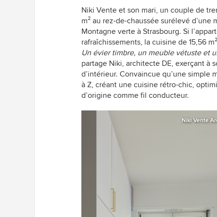
Niki Vente et son mari, un couple de tr
m² au rez-de-chaussée surélevé d’une m
Montagne verte à Strasbourg. Si l’appar
rafraîchissements, la cuisine de 15,56 m²
Un évier timbre, un meuble vétuste et un 
partage Niki, architecte DE, exerçant à
d’intérieur. Convaincue qu’une simple mis
à Z, créant une cuisine rétro-chic, optim
d’origine comme fil conducteur.
Niki Vente Ar