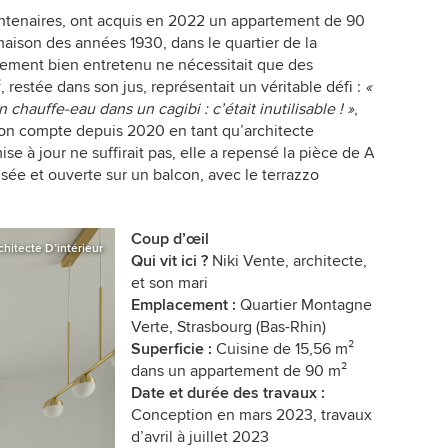
entenaires, ont acquis en 2022 un appartement de 90
aison des années 1930, dans le quartier de la
tement bien entretenu ne nécessitait que des
, restée dans son jus, représentait un véritable défi :
«
chauffe-eau dans un cagibi : c’était inutilisable ! »
,
 son compte depuis 2020 en tant qu’architecte
e à jour ne suffirait pas, elle a repensé la pièce de A
isée et ouverte sur un balcon, avec le terrazzo
Coup d’œil
chitecte D’intérieur
Qui vit ici ?
Niki Vente, architecte,
et son mari
Emplacement :
Quartier Montagne
Verte, Strasbourg (Bas-Rhin)
Superficie :
Cuisine de 15,56 m²
dans un appartement de 90 m²
Date et durée des travaux :
Conception en mars 2023, travaux
d’avril à juillet 2023