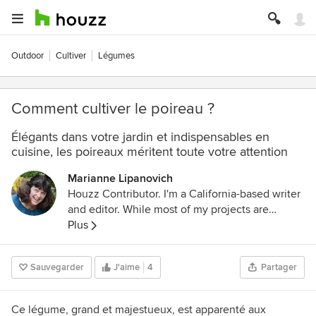
Outdoor
Cultiver
Légumes
Comment cultiver le poireau ?
Élégants dans votre jardin et indispensables en
cuisine, les poireaux méritent toute votre attention
Marianne Lipanovich
Houzz Contributor. I'm a California-based writer
and editor. While most of my projects are
garden-based, you might also find me writing
Plus
about home projects and classical music. Away
from the computer, I'm found in the garden
Sauvegarder
J'aime
4
Partager
(naturally), on my bike, or ice-skating outdoors
(yes, that is possible in California). I'm also
willing to taste-test anything that's chocolate.
Ce légume, grand et majestueux, est apparenté aux