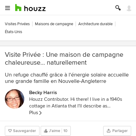
Visites Privées
Maisons de campagne
Architecture durable
États-Unis
Visite Privée : Une maison de campagne
chaleureuse… naturellement
Un refuge chauffé grâce à l'énergie solaire accueille
une grande famille en Nouvelle-Angleterre
Becky Harris
Houzz Contributor. Hi there! I live in a 1940s
cottage in Atlanta that I'll describe as
"collected." I got into design via Landscape
Plus
Architecture, which I studied at the University
of Virginia.
Sauvegarder
J'aime
10
Partager