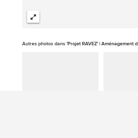
Partager
Autres photos dans
'Projet RAVEZ' | Aménagement d
Cette photo n'a aucune question
Plus de photos de chambres scandinaves