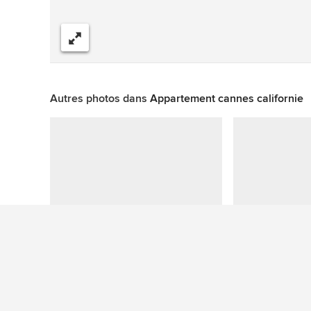
Partager
Autres photos dans
Appartement cannes californie
Cette photo n'a aucune question
Plus de photos de chambres