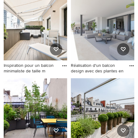
nordique avec des plantes en
moderne avec des plantes en
pot, aucune couverture et un
pot, une extension de toiture
garde-corps en matériaux
et un garde-corps en bois.
mixtes.
Inspiration pour un balcon
Réalisation d'un balcon
minimaliste de taille m
design avec des plantes en
Inspiration pour un balcon
Réalisation d'un balcon
minimaliste de taille
design avec des plantes en
moyenne avec un auvent et
pot et une extension de
des plantes en pot.
toiture.