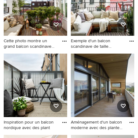
Cette photo montre un
Exemple d'un balcon
grand balcon scandinave
scandinave de taille
avec
moyenne a
Cette photo montre un grand
Exemple d'un balcon
balcon scandinave avec des
scandinave de taille
plantes en pot et aucune
moyenne avec aucune
couverture.
couverture et des plantes en
pot.
Inspiration pour un balcon
Aménagement d'un balcon
nordique avec des plant
moderne avec des plantes
e
Inspiration pour un balcon
Aménagement d'un balcon