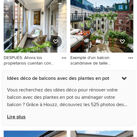
plantes en pot.
plantes en pot, une
extension de toiture et un
garde-corps en verre.
DESPUÉS: Ahora los
Exemple d'un balcon
propietarios cuentan con
scandinave de taille
una te
moyenne a
Réalisation d'un petit balcon
Exemple d'un balcon
Idées déco de balcons avec des plantes en pot
minimaliste avec des plantes
scandinave de taille
en pot, une extension de
moyenne avec des plantes
Vous recherchez des idées déco pour rénover votre
toiture et un garde-corps en
en pot, aucune couverture et
balcon avec des plantes en pot ou aménager votre
métal.
un garde-corps en métal.
balcon ? Grâce à Houzz, découvrez les 525 photos des
meilleurs décorateurs, architectes et artisans, dont
Lire plus
Fotointeriores et Pini & Sträuli architects. Parcourez une
multitude de photos de décoration et d'aménagement
dans de nombreux styles et coloris. Sauvegardez