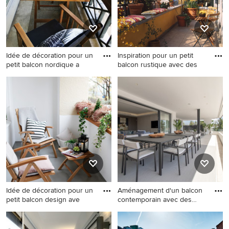
Idée de décoration pour un
Inspiration pour un petit
petit balcon nordique a
balcon rustique avec des
Idée de décoration pour un
Inspiration pour un petit
petit balcon nordique avec
balcon rustique avec des
des plantes en pot et un
plantes en pot et un auvent.
garde-corps en matériaux
mixtes.
Idée de décoration pour un
Aménagement d'un balcon
petit balcon design ave
contemporain avec des
plan
Idée de décoration pour un
Aménagement d'un balcon
petit balcon design avec des
contemporain avec des