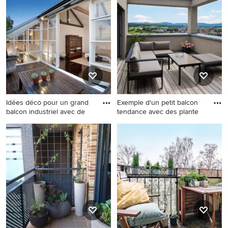
facilement toutes vos idées déco de balcon avec des
plantes en pot dans un dossier d'idées ou contactez le
professionnel ayant réalisé le projet qui vous a inspiré
pour qu'il vous conseille sur les nouvelles tendances
déco. Inspirez-vous des plus belles photos de balcons
avec des plantes en pot trouvées sur Houzz et faites le
plein d'idées pour tous vos projets de rénovation et
d'aménagement de maison.
Idées déco pour un grand
Exemple d'un petit balcon
balcon industriel avec de
tendance avec des plante
Idées déco pour un grand
Exemple d'un petit balcon
balcon industriel avec des
tendance avec des plantes
plantes en pot et aucune
en pot, aucune couverture et
couverture.
un garde-corps en matériaux
mixtes.