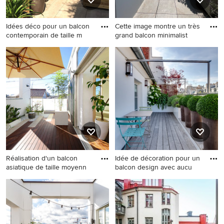
Idées déco pour un balcon
Cette image montre un très
contemporain de taille m
grand balcon minimalist
Idées déco pour un balcon
Cette image montre un très
contemporain de taille
grand balcon minimaliste
moyenne avec des plantes
avec des plantes en pot.
en pot et une pergola.
Réalisation d'un balcon
Idée de décoration pour un
asiatique de taille moyenn
balcon design avec aucu
Réalisation d'un balcon
Idée de décoration pour un
asiatique de taille moyenne
balcon design avec aucune
avec des plantes en pot et un
couverture et des plantes en
auvent.
pot.