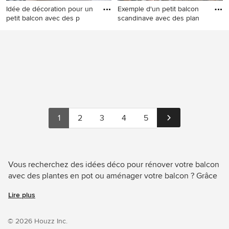
Idée de décoration pour un
Exemple d'un petit balcon
petit balcon avec des p
scandinave avec des plan
Idée de décoration pour un
Exemple d'un petit balcon
petit balcon avec des plantes
scandinave avec des plantes
en pot, un auvent et un
en pot, aucune couverture et
garde-corps en métal.
un garde-corps en métal.
1
2
3
4
5
Vous recherchez des idées déco pour rénover votre balcon
avec des plantes en pot ou aménager votre balcon ? Grâce
à Houzz, découvrez les 525 photos des meilleurs
Lire plus
décorateurs, architectes et artisans, dont GARDEN
TROTTER et Inspiracion al Cuadrado SL. Parcourez une
multitude de photos de décoration et d'aménagement dans
© 2026 Houzz Inc.