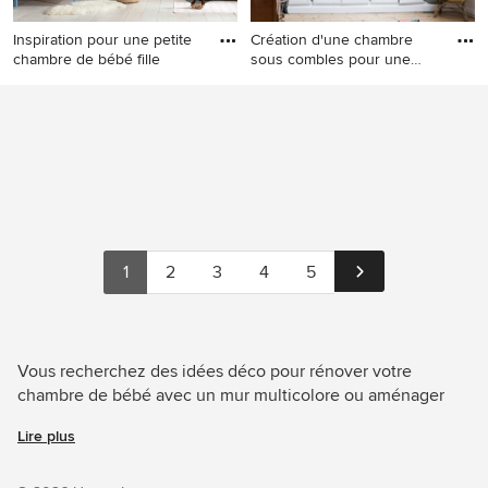
Inspiration pour une petite
Création d'une chambre
chambre de bébé fille
sous combles pour une
petit
Inspiration pour une petite
Exemple d'une chambre de
chambre de bébé fille design
bébé fille tendance de taille
avec un mur multicolore,
moyenne avec un mur
parquet clair et un sol beige.
multicolore, parquet clair et
un sol beige.
1
2
3
4
5
Vous recherchez des idées déco pour rénover votre
chambre de bébé avec un mur multicolore ou aménager
votre chambre de bébé ? Grâce à Houzz, découvrez les 124
Lire plus
photos des meilleurs décorateurs, architectes et artisans,
dont GARY CORP Rénovation et Thomas Leclerc.