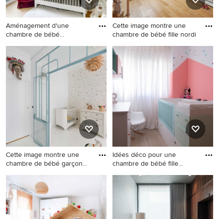
Aménagement d'une
Cette image montre une
chambre de bébé
chambre de bébé fille nordi
contemporaine av
Aménagement d'une
Cette image montre une
chambre de bébé
chambre de bébé fille
contemporaine avec un mur
nordique avec un mur
multicolore, parquet clair, un
multicolore, un sol en bois
sol beige et du papier peint.
brun, un sol marron et du
papier peint.
Cette image montre une
Idées déco pour une
chambre de bébé garçon
chambre de bébé fille
nord
contempo
Cette image montre une
Idées déco pour une
chambre de bébé garçon
chambre de bébé fille
nordique avec un mur
contemporaine de taille
multicolore et un sol blanc.
moyenne avec un mur