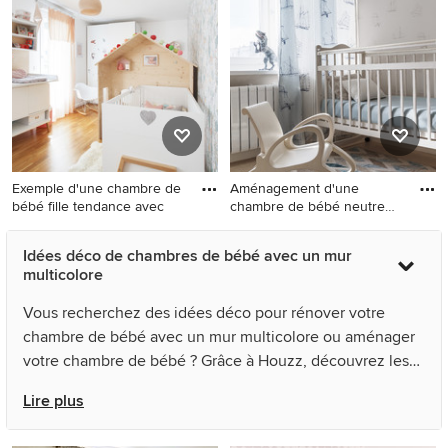
avec un mur multicolore,
mur multicolore et un sol
parquet clair et un sol beige.
blanc.
Exemple d'une chambre de
Aménagement d'une
bébé fille tendance avec
chambre de bébé neutre
contempor
Exemple d'une chambre de
Aménagement d'une
Idées déco de chambres de bébé avec un mur
bébé fille tendance avec un
chambre de bébé neutre
multicolore
mur multicolore, un sol en
contemporaine avec un mur
bois brun et un sol marron.
multicolore.
Vous recherchez des idées déco pour rénover votre
chambre de bébé avec un mur multicolore ou aménager
votre chambre de bébé ? Grâce à Houzz, découvrez les
124 photos des meilleurs décorateurs, architectes et
Lire plus
artisans, dont User et Mon Concept Habitation. Parcourez
une multitude de photos de décoration et