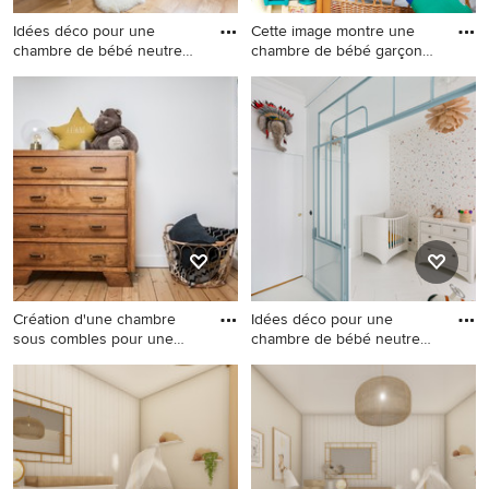
Idées déco pour une
Cette image montre une
chambre de bébé neutre
chambre de bébé garçon
scandin
desi
Idées déco pour une
Cette image montre une
chambre de bébé neutre
chambre de bébé garçon
scandinave de taille
design de taille moyenne
moyenne avec un mur
avec un mur multicolore.
multicolore, un sol en bois
brun et un sol beige.
Création d'une chambre
Idées déco pour une
sous combles pour une
chambre de bébé neutre
petit
contemp
Cette photo montre une
Idées déco pour une
chambre de bébé fille
chambre de bébé neutre
tendance de taille moyenne
contemporaine avec un mur
avec un mur multicolore,
multicolore et un sol blanc.
parquet clair et un sol beige.