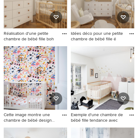
Réalisation d'une petite
Idées déco pour une petite
chambre de bébé fille boh
chambre de bébé fille é
Réalisation d'une petite
Idées déco pour une petite
chambre de bébé fille
chambre de bébé fille
bohème avec un mur
éclectique avec un mur
multicolore et un sol en vinyl.
multicolore et un sol en vinyl.
Cette image montre une
Exemple d'une chambre de
chambre de bébé design
bébé fille tendance avec
avec
Cette image montre une
Exemple d'une chambre de
chambre de bébé design
bébé fille tendance avec un