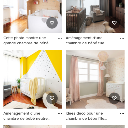
multicolore, un sol en bois
brun et un sol beige.
Cette photo montre une
Aménagement d'une
grande chambre de bébé
chambre de bébé fille
fill
contempora
Cette photo montre une
Aménagement d'une
grande chambre de bébé fille
chambre de bébé fille
tendance avec un mur
contemporaine en bois de
multicolore, du papier peint,
taille moyenne avec un mur
un sol marron et un plafond
multicolore et parquet foncé.
en papier peint.
Aménagement d'une
Idées déco pour une
chambre de bébé neutre
chambre de bébé fille
bord de m
classiqu
Aménagement d'une
Idées déco pour une