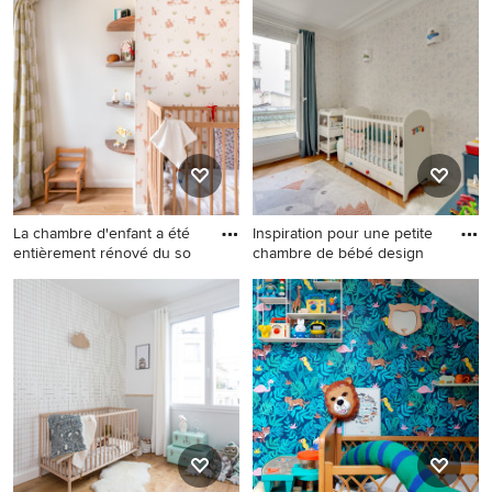
chambre de bébé neutre
chambre de bébé fille
bord de mer avec un mur
classique de taille moyenne
multicolore et un sol en bois
avec un mur multicolore et
brun.
un sol en bois brun.
La chambre d'enfant a été
Inspiration pour une petite
entièrement rénové du so
chambre de bébé design
Réalisation d'une chambre
Inspiration pour une petite
de bébé fille design de taille
chambre de bébé design
moyenne avec un mur
avec un mur multicolore, un
multicolore, parquet clair, un
sol en bois brun, un sol
sol marron et du papier peint.
marron et du papier peint.