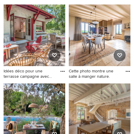
vacance
Cette image montre un salon
Idée de décoration pour une
rustique de taille moyenne et
cuisine champêtre.
ouvert avec un sol en
carrelage de céramique,
aucune cheminée, aucun
téléviseur, un sol beige,
poutres apparentes, un mur
en pierre et un mur beige.
Idées déco pour une
Cette photo montre une
terrasse campagne avec
salle à manger nature.
aucune
Idées déco pour une terrasse
Cette photo montre une salle
campagne avec aucune
à manger nature.
couverture.