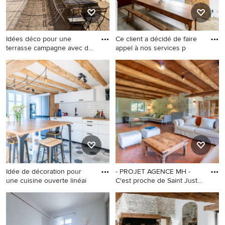
inoxydable, tomettes au sol,
une péninsule, un sol rouge
et un plan de travail marron.
Idées déco pour une
Ce client a décidé de faire
terrasse campagne avec du
appel à nos services p
grav
Idées déco pour une terrasse
Cette image montre une
campagne avec du gravier et
grande salle à manger
une pergola.
rustique.
Idée de décoration pour
- PROJET AGENCE MH -
une cuisine ouverte linéai
C'est proche de Saint Just
S
Idée de décoration pour une
Inspiration pour un salon
cuisine ouverte linéaire et
rustique avec un mur beige,
encastrable champêtre de
tomettes au sol, un sol