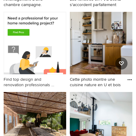
chambre campagne.
s'accordent parfaitement
Aménagement d'une
Cette photo montre un salon
chambre campagne.
nature.
Find top design and
Cette photo montre une
renovation professionals on
cuisine nature en U et bois
Houzz
Cette photo montre une
cuisine nature en U et bois
brun avec un évier de ferme,
un placard à porte plane, un
plan de travail en bois, une
crédence grise, un
électroménager en acier