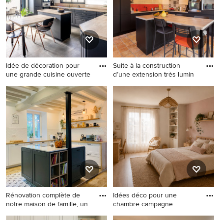
Idée de décoration pour
Suite à la construction
une grande cuisine ouverte
d’une extension très lumin
Idée de décoration pour une
Réalisation d'une grande
grande cuisine ouverte
cuisine champêtre avec îlot.
encastrable champêtre en U
avec un évier encastré, un
placard à porte affleurante,
des portes de placard noires,
un plan de travail en bois,
une crédence beige, une
crédence en bois, un sol en
carrelage de céramique, îlot,
Rénovation complète de
Idées déco pour une
un sol beige et un plan de
notre maison de famille, un
chambre campagne.
travail beige.
Exemple d'une grande
Idées déco pour une