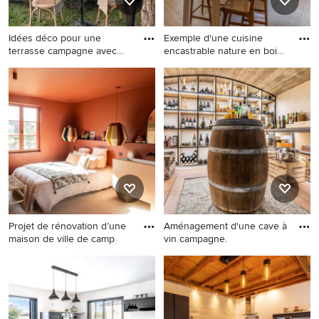
Idées déco pour une
Exemple d'une cuisine
terrasse campagne avec
encastrable nature en bois
aucune
c
Idées déco pour une terrasse
Exemple d'une cuisine
campagne avec aucune
encastrable nature en bois
couverture.
clair avec un évier encastré,
un placard à porte
affleurante, une crédence
blanche, parquet clair, îlot, un
plan de travail blanc et
poutres apparentes.
Projet de rénovation d’une
Aménagement d'une cave à
maison de ville de camp
vin campagne.
Cette photo montre une
Aménagement d'une cave à
chambre nature.
vin campagne.