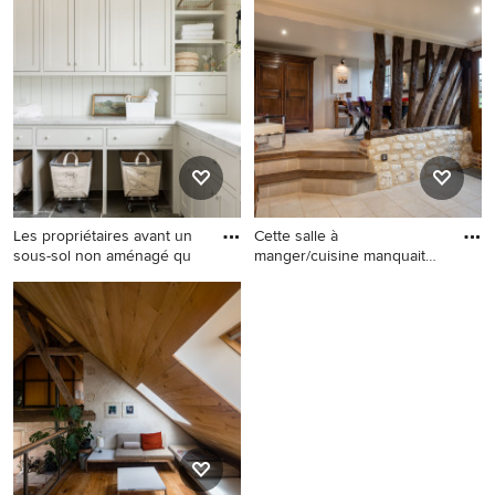
cuisine nature.
chambre campagne.
Les propriétaires avant un
Cette salle à
sous-sol non aménagé qu
manger/cuisine manquait
de fonctionn
Exemple d'une buanderie
Cette image montre une
nature de taille moyenne.
entrée rustique de taille
moyenne avec un sol en
carrelage de céramique.