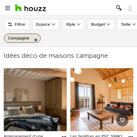
Filtrer
Espace
Style
Budget
Taille
Campagne
Idées déco de maisons campagne
Aménagement d'une
Les fenêtres en PVC SWAO