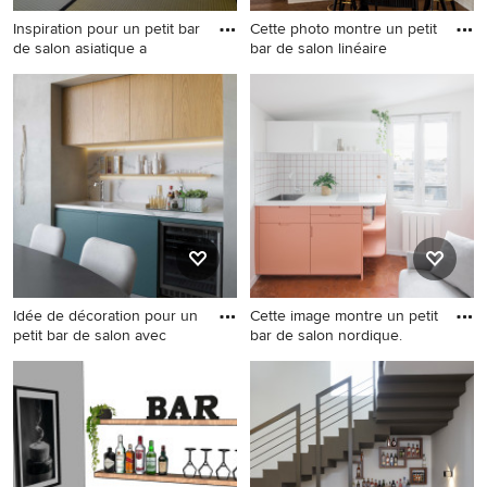
Inspiration pour un petit bar
Cette photo montre un petit
de salon asiatique a
bar de salon linéaire
Inspiration pour un petit bar
Cette photo montre un petit
de salon asiatique avec des
bar de salon linéaire chic
tabourets, un évier encastré
avec des tabourets, un
et un plan de travail en bois.
placard sans porte, des
portes de placard blanches,
un plan de travail en bois,
parquet foncé et un sol
marron.
Idée de décoration pour un
Cette image montre un petit
petit bar de salon avec
bar de salon nordique.
Idée de décoration pour un
Cette image montre un petit
petit bar de salon avec évier
bar de salon nordique.
linéaire design avec un évier
intégré, un placard à porte
plane, des portes de placard
bleues, une crédence grise,