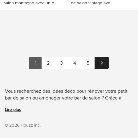
salon montagne avec un p
de salon vintage ave
Exemple d'un petit bar de
Inspiration pour un petit bar
salon montagne avec un plan
de salon vintage avec un sol
de travail en bois et une
en bois brun et un sol
crédence en brique.
marron.
1
2
3
4
5
Vous recherchez des idées déco pour rénover votre petit
bar de salon ou aménager votre bar de salon ? Grâce à
Houzz, découvrez les 206 photos des meilleurs
Lire plus
décorateurs, architectes et artisans, dont Knutzen Wohnen
GmbH et Cuisines & Dépendances. Parcourez une
multitude de photos de décoration et d'aménagement dans
© 2026 Houzz Inc.
de nombreux styles et coloris. Sauvegardez facilement