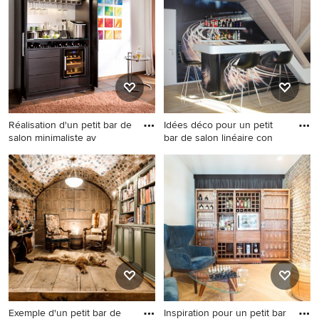
dossier d'idées ou contactez le professionnel ayant
réalisé le projet qui vous a inspiré pour qu'il vous
conseille sur les nouvelles tendances déco. Inspirez-vous
des plus belles photos de petits bars de salon trouvées
sur Houzz et faites le plein d'idées pour tous vos projets
de rénovation et d'aménagement de maison.
Réalisation d'un petit bar de
Idées déco pour un petit
salon minimaliste av
bar de salon linéaire con
Réalisation d'un petit bar de
Idées déco pour un petit bar
salon minimaliste avec
de salon linéaire
parquet foncé.
contemporain avec des
tabourets, un placard sans
porte, des portes de placard
blanches, une crédence
noire et parquet clair.
Exemple d'un petit bar de
Inspiration pour un petit bar