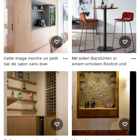
placard à porte plane, des
scandinave en bois clair avec
portes de placard blanches et
des tabourets, aucun évier
un plan de travail blanc.
ou lavabo, un plan de travail
en bois, parquet clair, un sol
beige, un placard à porte
vitrée et un plan de travail
beige.
Cette image montre un petit
Mit edlen Barstühlen in
bar de salon sans évie
einem schicken Rostrot und
Cette image montre un petit
Exemple d'un petit bar de
bar de salon sans évier
salon tendance.
linéaire nordique en bois
brun avec aucun évier ou
lavabo, un placard à porte
plane, un plan de travail en
bois, une crédence grise,
une crédence en bois,
parquet clair, un sol beige et
un plan de travail gris.