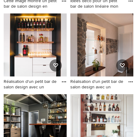
Cette image montre un petit
Idées déco pour un petit
bar de salon design en
bar de salon linéaire mon
Cette image montre un petit
Idées déco pour un petit bar
bar de salon design en U et
de salon linéaire montagne
bois clair avec des tabourets
en bois brun avec des
et un plan de travail en bois.
tabourets et un placard sans
porte.
Réalisation d'un petit bar de
Réalisation d'un petit bar de
salon design avec un
salon design avec un
Réalisation d'un petit bar de
Réalisation d'un petit bar de
salon design avec un placard
salon design avec un évier
à porte plane, des portes de
posé, un placard à porte
placard blanches et un plan
plane, des portes de placard
de travail marron.
blanches, un plan de travail
en quartz, une crédence en
bois, parquet clair, un sol