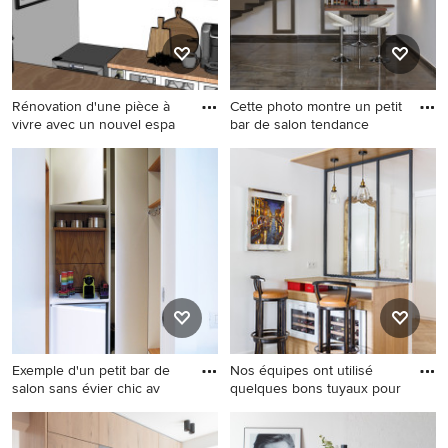
un sol gris et un plan de
travail gris.
Rénovation d'une pièce à
Cette photo montre un petit
vivre avec un nouvel espa
bar de salon tendance
Inspiration pour un petit bar
Cette photo montre un petit
de salon parallèle urbain
bar de salon tendance avec
avec des tabourets, aucun
des tabourets, des étagères
évier ou lavabo, des étagères
flottantes et un sol gris.
flottantes, des portes de
placard blanches, un plan de
travail en bois, une crédence
blanche, un sol en carrelage
de céramique, un sol gris et
un plan de travail marron.
Exemple d'un petit bar de
Nos équipes ont utilisé
salon sans évier chic av
quelques bons tuyaux pour
Exemple d'un petit bar de
Cette photo montre un petit
salon sans évier chic avec un
bar de salon linéaire