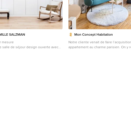
MILLE SALZMAN
Mon Concept Habitation
ur mesure
Notre cliente venait de faire l’acquisitio
e salle de séjour design ouverte avec
appartement au charme parisien. On y 
rquet clair et un sol marron.
belles moulures, un parquet à l’anglais
poêle en céramique. Néanmoins, le bien
d’un coup de frais et une adaptation au
cliente ! Dans l’ensemble, nous avons tr
couleurs douces. L’exemple le plus proba
Elle vient se décliner en plusieurs bleus
cliente souhaitant limiter la propagatio
nous l’avons fermée avec une porte vitr
vient faire écho à la verrière du bureau 
le caractère de l’appartement. Le burea
création sur-mesure. A mi-chemin entre 
bibliothèque, il est un coin idéal pour tr
pour autant s’isoler. Ouvert et avec sa ver
de la lumière du séjour où la luminosit
grâce aux murs blancs.