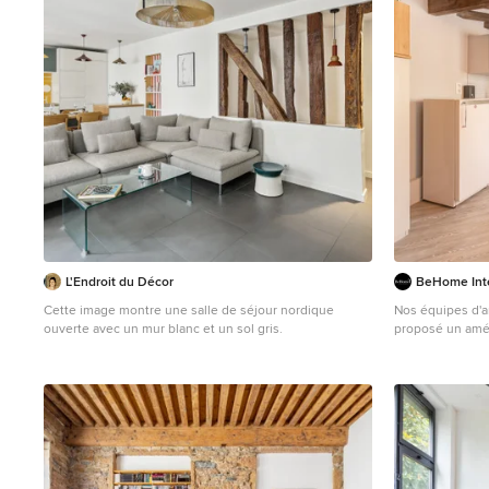
L'Endroit du Décor
BeHome Inte
Cette image montre une salle de séjour nordique
Nos équipes d'ar
ouverte avec un mur blanc et un sol gris.
proposé un amé
dans les montagn
avec ses essence
apporter une to
meubles sur me
placage bois vér
bois vient délim
accède à la mezz
dans la même es