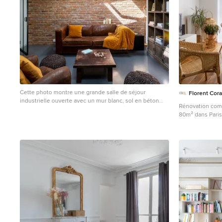
une mezzanine en plancher boucaud pour créer un
espace de travail en optimisant la hauteur sous plafond,
avec un ouvrant pour une meilleure ventilation. Le plan
de travail et le tablier de baignoire de la salle de bain
ont été conçus dans la continuité en béton ciré. Une
rénovation résolument orientée sur l’ouverture des
espaces, la sobriété et la qualité, pour offrir à cette
famille un véritable cocon en plein cœur de la Croix
Rousse. Photos © Pierre Coussié
Cette photo montre une grande salle de séjour
Florent Cora
industrielle ouverte avec un mur blanc, sol en béton
Rénovation com
ciré, un sol gris, un mur en parement de brique et un
80m² dans Paris. Les murs et le plafond tout en b
plafond voûté.
mettent parfaite
en chêne clair. Une ambiance Bohème chic
contemporain pr
l'appartement. L'agence a une mission clés en main:
rénovation comp
travaux, mais é
décoration.