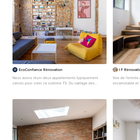
Meuble suspendu
EcoConfiance Rénovation
I F Rénovati
Nous avons réuni deux appartements typiquement
Vue de l'entrée 
canuts pour créer ce sublime T5. Du sablage des
escamotable et l
plafonds à la Française à la pose des parquets, nous
bureau suspendu
avons complétement rénové cet appartement familial.
Olivier Hallot
Les clientes ont pensé le projet, et nous ont confié
toutes les démarches associées, tant administratives
que logistiques. Nous avons notamment intégré un
tapis de carreaux de ciment au parquet dans l’entrée,
créé une verrière type atelier en acier pour l’espace
bureau avec sa porte battante ouvert sur la pièce de
vie, déployé des plafonniers par câbles tissus sur les
plafonds traditionnels afin d’éviter les goulottes, réalisé