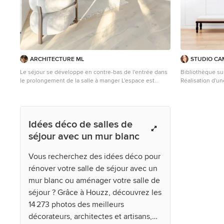
ARCHITECTURE ML
STUDIO CA
Le séjour se développe en contre-bas de l'entrée dans
Bibliothèque s
le prolongement de la salle à manger L'espace est
Réalisation d'un
largement ouvert sur la terrasse par deux grandes
un mur blanc, pa
porte-fenêtres en angle Un bac à plante a été intégré
entre les deux niveaux du rez-de-chaussée afin de
servir de garde-corps Une bibliothèque sur mesure a
Idées déco de salles de
été dessinée et réalisée pour accueillir rangements,
étagères et banquette
séjour avec un mur blanc
Vous recherchez des idées déco pour
rénover votre salle de séjour avec un
mur blanc ou aménager votre salle de
séjour ? Grâce à Houzz, découvrez les
14 273 photos des meilleurs
décorateurs, architectes et artisans,