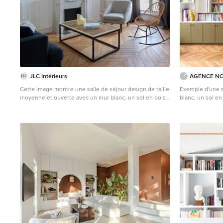
JLC Intérieurs
AGENCE N
Cette image montre une salle de séjour design de taille
Exemple d'une s
moyenne et ouverte avec un mur blanc, un sol en bois
blanc, un sol en
brun, une cheminée standard, un manteau de
cheminée en pierre, aucun téléviseur, un sol marron et
canapé noir.