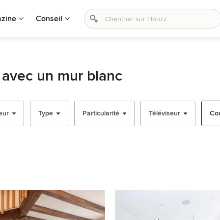
zine
Conseil
r avec un mur blanc
eur
Type
Particularité
Téléviseur
Cou