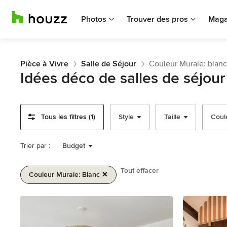
Photos
Trouver des pros
Maga
Pièce à Vivre
Salle de Séjour
Couleur Murale: blanc
Idées déco de salles de séjou
Tous les filtres (1)
Style
Taille
Coul
Trier par :
Budget
Tout effacer
Couleur Murale: Blanc
1
sur
2