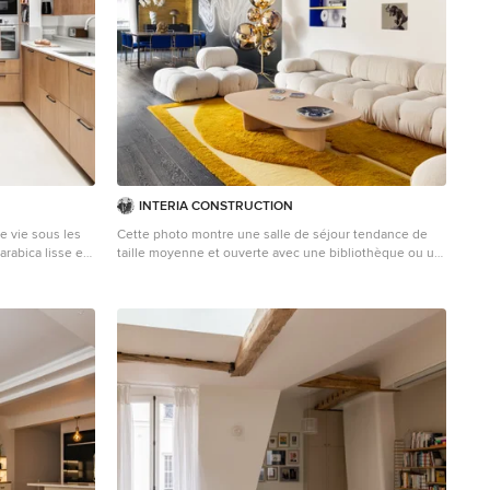
INTERIA CONSTRUCTION
e vie sous les
Cette photo montre une salle de séjour tendance de
taille moyenne et ouverte avec une bibliothèque ou un
te noisette,
coin lecture, un mur blanc, sol en stratifié, aucune
cheminée, un sol gris et un téléviseur fixé au mur.
e lumière