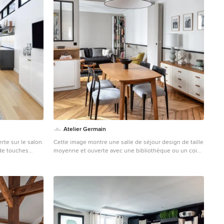
Atelier Germain
rte sur le salon.
Cette image montre une salle de séjour design de taille
 de touches
moyenne et ouverte avec une bibliothèque ou un coin
ite de la
lecture, un mur blanc, parquet clair, une cheminée
standard, un manteau de cheminée en pierre, aucun
téléviseur et un sol marron.