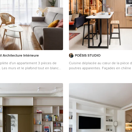
il Architecture Intérieure
POËSIS STUDIO
plète d'un appartement 3 pièces de
Cuisine déplacée au cœur de la pièce d
lanc
poutres apparentes. Façades en chêne arabica lisse et
ment en valeur le mobilier en rotin et
plissé, plan de travail en béton ciré tein
esprit chaleureux et contemporain. La verrière de toit a
end forme dans cette pièce et tout
été repensée pour optimiser l’apport d
naturelle.
lète du bien par l'agencement, les
galement par tout l'agencement mobilier