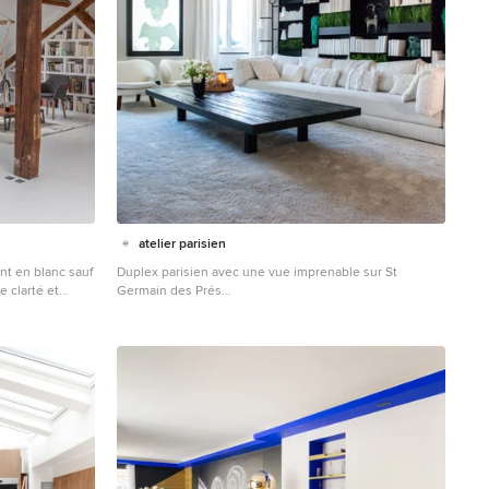
atelier parisien
nt en blanc sauf
Duplex parisien avec une vue imprenable sur St
 clarté et
Germain des Prés
 lumineux,
Cette image montre une grande salle de séjour design
n ressort que
avec une bibliothèque ou un coin lecture, un mur blanc
maçonnée, tout
et un téléviseur dissimulé.
es jouets des
r du cachet et