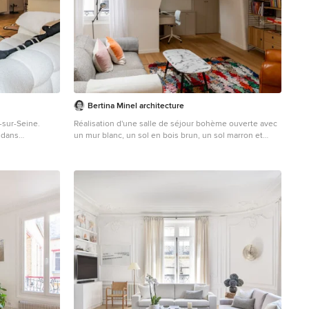
Bertina Minel architecture
-sur-Seine.
Réalisation d'une salle de séjour bohème ouverte avec
 dans
un mur blanc, un sol en bois brun, un sol marron et
 pour deux
poutres apparentes.
ambre de bébé.
 dans la
la pièce de vie.
é par