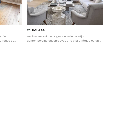
BAT & CO
n d’un
Aménagement d'une grande salle de séjour
retrouve de
contemporaine ouverte avec une bibliothèque ou un
e et ce sublime
coin lecture, un mur blanc, parquet clair et du lambris.
 avait besoin
x goûts de notre
availlé sur des
nt : la cuisine.
 clairs. Notre
n des odeurs,
ée. Son style
afin de souligner
u est une
le bureau et la
availler sans
rière, il profite
é est maximisée