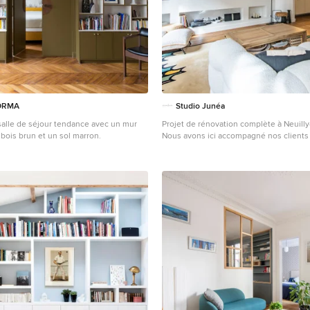
ORMA
Studio Junéa
alle de séjour tendance avec un mur
Projet de rénovation complète à Neuilly
 bois brun et un sol marron.
Nous avons ici accompagné nos clients
l'agencement et le choix des matériaux
salles de bain, un dressing, et une ch
Nous les avons également accompagné
confection de meubles sur-mesure pour 
La totalité de l'appartement a été rénov
l'entrepreneur choisi par les clients.
https://www.studio-junea.com/