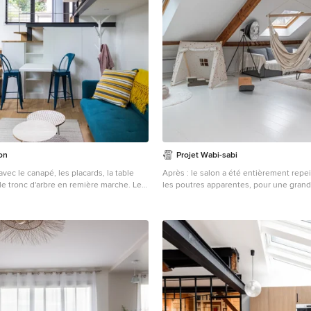
 de salle de bain en décor bois clair.
on
Projet Wabi-sabi
avec le canapé, les placards, la table
Après : le salon a été entièrement repei
e tronc d'arbre en remière marche. Le
les poutres apparentes, pour une grande
 est au dessus à droite. Photographe
beaucoup de douceur. Tout semble pur,
apaisé. Le bois des meubles chinés n'e
mieux. Une grande bibliothèque a été 
comme un meuble de rangement pour l
bébés dans le coin nursery, pour donne
un caractère unique à la pièce.