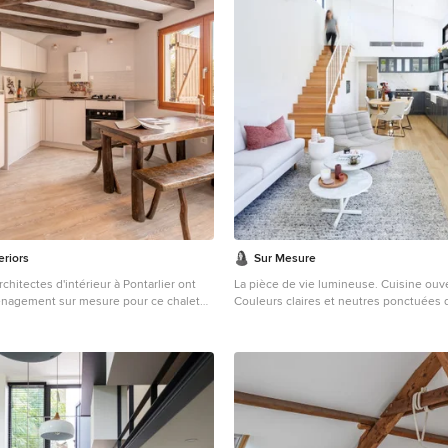
riors
Sur Mesure
chitectes d'intérieur à Pontarlier ont
La pièce de vie lumineuse. Cuisine ouve
nagement sur mesure pour ce chalet
Couleurs claires et neutres ponctuées
es. Tout en gardant l'esprit chalet
rosées et contrastées par le gris anthrac
s de bois rustiques, ils ont pu
cuisine.
uche de modernité en intégrant des
sure en mélamine laqué beige et
itable. En mezzanine, un claustra en
iter et sécuriser l'espace de nuit. On
anine à l'aide d'une échelle en bois
sence que les autres décors bois.