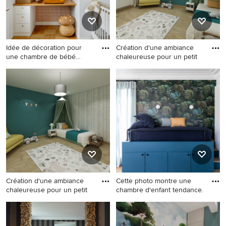
Idée de décoration pour
Création d'une ambiance
une chambre de bébé
chaleureuse pour un petit
nordiq
Idée de décoration pour une
Idée de décoration pour une
chambre de bébé nordique.
grande chambre d'enfant de
4 à 10 ans nordique avec un
mur bleu, parquet clair, du
papier peint et un sol beige.
Création d'une ambiance
Cette photo montre une
chaleureuse pour un petit
chambre d'enfant tendance.
Aménagement d'une grande
Cette photo montre une
chambre d'enfant de 4 à 10
chambre d'enfant tendance.