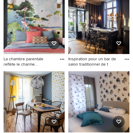
chambre parentale
parallèle contemporaine
contemporaine de taille
avec un évier encastré, un
moyenne avec un mur
placard à porte plane, des
marron.
portes de placard blanches,
un sol en bois brun, îlot, un
sol marron, un plan de travail
blanc et papier peint.
La chambre parentale
Inspiration pour un bar de
reflète le charme
salon traditionnel de t
intemporel
Exemple d'une grande
Inspiration pour un bar de
chambre d'amis
salon traditionnel de taille
haussmannienne et beige et
moyenne avec des tabourets,
blanche tendance avec un
plan de travail en marbre et
mur bleu, parquet clair,
un plan de travail gris.
aucune cheminée, un
plafond en bois et du papier
peint.