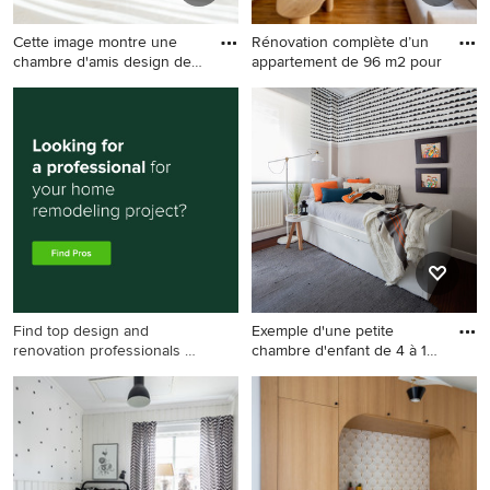
Cette image montre une
Rénovation complète d’un
chambre d'amis design de
appartement de 96 m2 pour
ta
Cette image montre une
Cette photo montre un grand
chambre d'amis design de
salon chic ouvert avec une
taille moyenne avec un mur
bibliothèque ou un coin
marron.
lecture, un mur blanc, un
téléviseur dissimulé et du
papier peint.
Find top design and
Exemple d'une petite
renovation professionals on
chambre d'enfant de 4 à 10
Houzz
an
Exemple d'une petite
chambre d'enfant de 4 à 10
ans chic avec un mur blanc,
un sol en bois brun et un sol
marron.