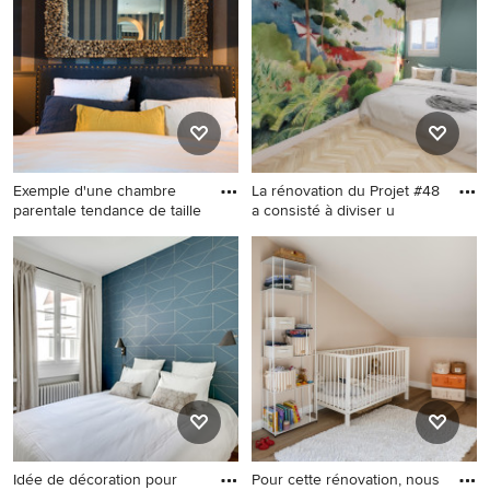
ans scandinave avec un mur
bleu, parquet clair, du papier
peint et un sol beige.
Exemple d'une chambre
La rénovation du Projet #48
parentale tendance de taille
a consisté à diviser u
Exemple d'une chambre
Aménagement d'une
parentale tendance de taille
chambre parentale blanche
moyenne avec un mur
et bois moderne de taille
multicolore.
moyenne avec un mur blanc,
parquet clair, un sol beige, du
papier peint, verrière et
aucune cheminée.
Idée de décoration pour
Pour cette rénovation, nous