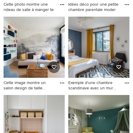
Cette photo montre une
Idées déco pour une petite
rideau de salle à manger te
chambre parentale moder
Cette photo montre une
Idées déco pour une petite
rideau de salle à manger
chambre parentale moderne
tendance de taille moyenne
avec un mur multicolore, sol
avec un mur multicolore, un
en stratifié et un sol beige.
sol en bois brun, aucune
cheminée et éclairage.
Cette image montre un
Exemple d'une chambre
salon design de taille
scandinave avec un mur
moyen
blanc
Cette image montre un salon
Exemple d'une chambre
design de taille moyenne et
scandinave avec un mur
ouvert avec un mur bleu,
blanc, un sol en bois brun et
aucune cheminée, aucun
un sol marron.
téléviseur, un sol marron, un
sol en bois brun et éclairage.