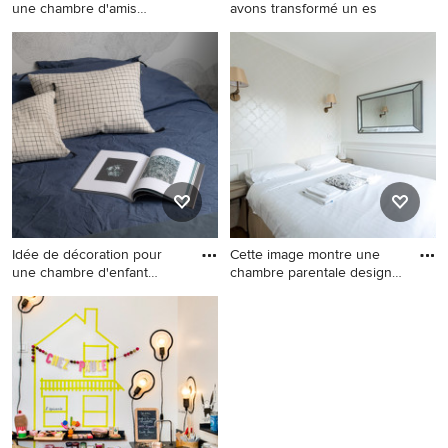
une chambre d'amis
avons transformé un es
nordiqu
Idée de décoration pour une
Cette image montre une
chambre d'amis nordique
chambre de bébé neutre
avec un mur bleu, parquet
design de taille moyenne
clair et un sol beige.
avec un mur beige, parquet
clair et un sol beige.
Idée de décoration pour
Cette image montre une
une chambre d'enfant
chambre parentale design
minim
de
Idée de décoration pour une
Cette image montre une
chambre d'enfant minimaliste
chambre parentale design de
de taille moyenne avec
taille moyenne avec un mur
parquet clair, un sol beige, du
blanc et un sol en bois brun.
papier peint et un mur bleu.