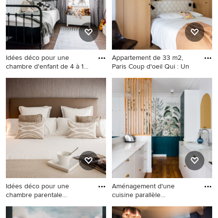
Idées déco pour une
Appartement de 33 m2,
chambre d'enfant de 4 à 10
Paris Coup d'oeil Qui : Un
ans
Idées déco pour une
Cette image montre une
chambre d'enfant de 4 à 10
chambre design.
ans scandinave de taille
moyenne avec un mur blanc
et parquet foncé.
Idées déco pour une
Aménagement d'une
chambre parentale
cuisine parallèle
contemporain
contemporaine
Idées déco pour une
Aménagement d'une cuisine