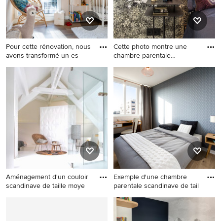
Pour cette rénovation, nous
Cette photo montre une
avons transformé un es
chambre parentale
tendance
Réalisation d'une chambre
Cette photo montre une
de bébé neutre design de
chambre parentale tendance
taille moyenne avec un mur
de taille moyenne avec un
beige, parquet clair et un sol
mur blanc, parquet clair,
beige.
aucune cheminée, un sol
beige et du papier peint.
Aménagement d'un couloir
Exemple d'une chambre
scandinave de taille moye
parentale scandinave de tail
Aménagement d'un couloir
Exemple d'une chambre
scandinave de taille
parentale scandinave de