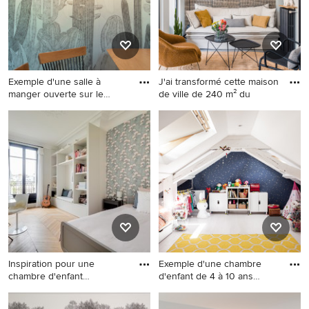
Exemple d'une salle à
J'ai transformé cette maison
manger ouverte sur le
de ville de 240 m² du
salon
Exemple d'une salle à
Idées déco pour une maison
manger ouverte sur le salon
contemporaine.
moderne de taille moyenne
avec un mur bleu, parquet
clair et aucune cheminée.
Inspiration pour une
Exemple d'une chambre
chambre d'enfant
d'enfant de 4 à 10 ans
traditionnel
scand
Inspiration pour une chambre
Exemple d'une chambre