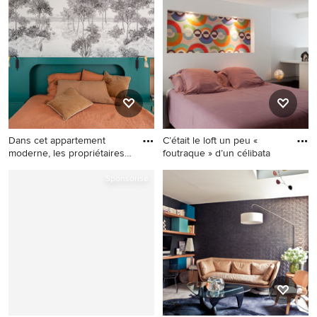
d'enfant traditionnelle de
d'enfant de 4 à 10 ans
taille moyenne avec un mur
scandinave de taille
multicolore, parquet clair et
moyenne avec un mur blanc.
un bureau.
Dans cet appartement
C’était le loft un peu «
moderne, les propriétaires
foutraque » d’un célibata
so
Cette image montre une
Réalisation d'une petite
Sponsorisé
petite chambre parentale
chambre parentale design
nordique avec un mur vert,
avec un mur blanc.
parquet clair et du papier
peint.