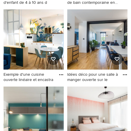
d'enfant de 4 à 10 ans d
de bain contemporaine en
b
Réalisation d'une chambre
Aménagement d'une salle de
d'enfant de 4 à 10 ans design
bain contemporaine en bois
de taille moyenne avec un
clair avec un placard à porte
mur bleu, sol en béton ciré et
plane, un carrelage vert, un
un sol gris.
mur blanc, un sol en
carrelage de terre cuite, un
plan vasque et un sol blanc.
Exemple d'une cuisine
Idées déco pour une salle à
ouverte linéaire et encastra
manger ouverte sur le
Exemple d'une cuisine
Idées déco pour une salle à
ouverte linéaire et
manger ouverte sur le salon
encastrable tendance de
contemporaine de taille
taille moyenne avec un évier
moyenne avec un mur
posé, un placard à porte
multicolore, parquet clair, un
plane, des portes de placard
sol beige, aucune cheminée
blanches, un plan de travail
et éclairage.