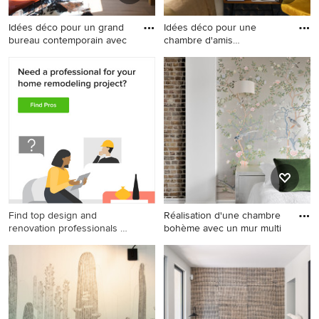
Idées déco pour un grand
Idées déco pour une
bureau contemporain avec
chambre d'amis
contemporaine d
Idées déco pour un grand
Idées déco pour une
bureau contemporain avec
chambre d'amis
un mur multicolore, parquet
contemporaine de taille
clair et un bureau
moyenne avec parquet clair,
indépendant.
aucune cheminée, un sol
marron, un mur bleu et du
papier peint.
Find top design and
Réalisation d'une chambre
renovation professionals on
bohème avec un mur multi
Houzz
Réalisation d'une chambre
bohème avec un mur
multicolore et parquet foncé.