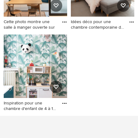
en bois, un sol en bois brun,
aucun îlot, un sol beige et un
plan de travail beige.
Cette photo montre une
Idées déco pour une
salle à manger ouverte sur
chambre contemporaine de
taill
Cette photo montre une salle
Idées déco pour une
à manger ouverte sur le salon
chambre contemporaine de
moderne de taille moyenne
taille moyenne avec un mur
avec un mur bleu, parquet
blanc, aucune cheminée, un
clair et aucune cheminée.
sol beige et du papier peint.
Inspiration pour une
chambre d'enfant de 4 à 10
an
Inspiration pour une chambre
d'enfant de 4 à 10 ans design
de taille moyenne avec
parquet clair, un sol beige et