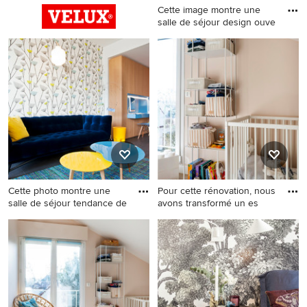
Cette image montre une
salle de séjour design ouve
Cette image montre une
salle de séjour design
ouverte et de taille moyenne
avec un mur gris et sol en
béton ciré.
Cette photo montre une
Pour cette rénovation, nous
salle de séjour tendance de
avons transformé un es
Cette photo montre une salle
Aménagement d'une
de séjour tendance de taille
chambre de bébé neutre
moyenne et ouverte avec un
contemporaine de taille
mur multicolore, aucune
moyenne avec un mur beige,
cheminée et aucun
parquet clair et un sol beige.
téléviseur.