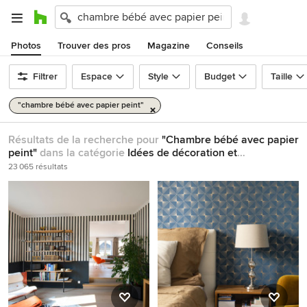
Photos
Trouver des pros
Magazine
Conseils
Filtrer
Espace
Style
Budget
Taille
"chambre bébé avec papier peint"
Résultats de la recherche pour
"Chambre bébé avec papier
peint"
dans la catégorie
Idées de décoration et
d'architecture
23 065 résultats