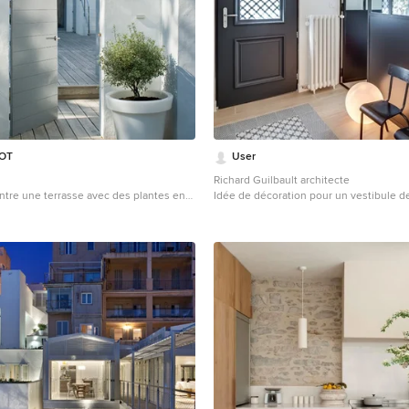
POT
User
Richard Guilbault architecte
tre une terrasse avec des plantes en
Idée de décoration pour un vestibule de
ine de taille moyenne.
moyenne avec parquet clair.