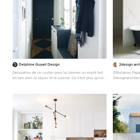
Delphine Guyart Design
2design arc
Décoration de ce couloir pour lui donner un esprit fort
©Stylianos Papardelas. Tout le cont
en lien avec le séjour et la cuisine. Ce n'est plus qu'un
2designarchitect
lieu de passage mais un véritable espace intégrer à
réservés
l'ambiance générale. © Ma déco pour tous
Idées déco pour
contemporaine a
douche à l'itali