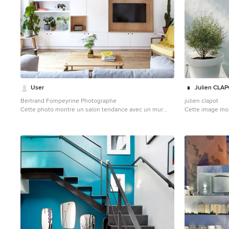
User
Julien CLA
Bertrand Fompeyrine Photographe
julien clapot
Cette photo montre un salon tendance avec un mur
Cette image mon
blanc, parquet clair, aucune cheminée, un téléviseur
pots arrière mar
fixé au mur et un sol beige.