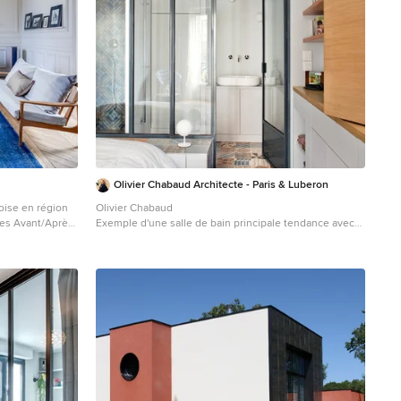
Olivier Chabaud Architecte - Paris & Luberon
oise en région
Olivier Chabaud
les Avant/Après
Exemple d'une salle de bain principale tendance avec
une vasque, un placard à porte plane, des portes de
ue fermé avec
placard grises, un carrelage multicolore, un mur gris, un
une cheminée et
sol en carrelage de céramique et meuble simple
vasque.