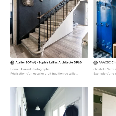
Atelier SOFI(A) - Sophie Lallias Architecte DPLG
AAACSC Chri
Benoit Alazard Photographe
christelle Serre
Réalisation d'un escalier droit tradition de taille
Exemple d'une e
moyenne.
avec un mur blan