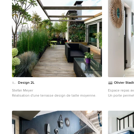
Design 2L
Olivier Stad
Stefan Meyer
Espace repas ave
Réalisation d'une terrasse design de taille moyenne.
Exemple d'une s
éclectique de t
parquet clair e