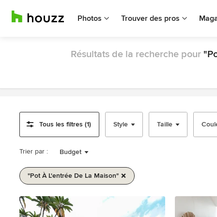
Photos
Trouver des pros
Maga
Résultats de la recherche pour
"Po
Tous les filtres (1)
Style
Taille
Coul
Trier par :
Budget
"pot À L'entrée De La Maison"
1
sur
1