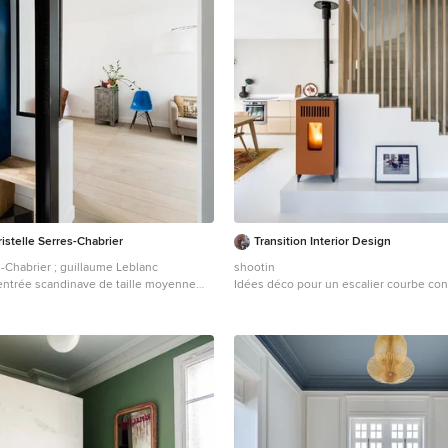
stelle Serres-Chabrier
Transition Interior Design
s-Chabrier ; guillaume Leblanc
shootin
ntrée scandinave de taille moyenne
Idées déco pour un escalier courbe co
c et un vestiaire.
taille moyenne.