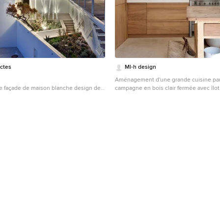
ectes
Ml-h design
Aménagement d'une grande cuisine par
ne façade de maison blanche design de
campagne en bois clair fermée avec îlot
t à deux étages et plus avec un toit