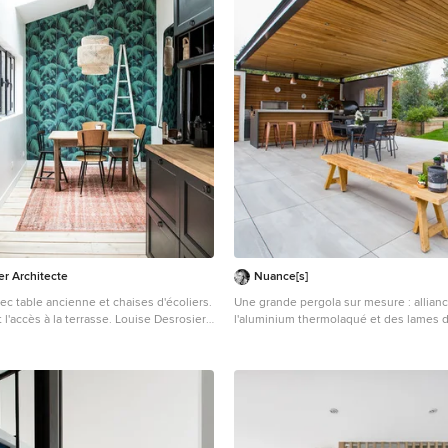
ler Architecte
Nuance[s]
c table ancienne et chaises d'écoliers.
Une grande pergola sur mesure : allian
Un porte permet l'accès à la terrasse. Louise Desrosiers
l'aluminium thermolaqué et des lames d
alle à manger ouverte sur le salon
cedar. Eclairage intégré. Une véritable p
aille moyenne avec un mur blanc,
supplémentaire...parfaite pour les belle
t aucune cheminée.
! Crédits : Kina Photo