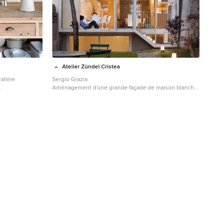
Atelier Zündel Cristea
allèle
Sergio Grazia
.
Aménagement d'une grande façade de maison blanche
contemporaine en verre à un étage avec un toit à
quatre pans.