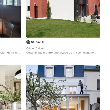
Studio SD
Olivier Calvez
sign de taille
Cette image montre une façade de maison blanche
design de taille moyenne et à un étage avec un
revêtement mixte et un toit plat.