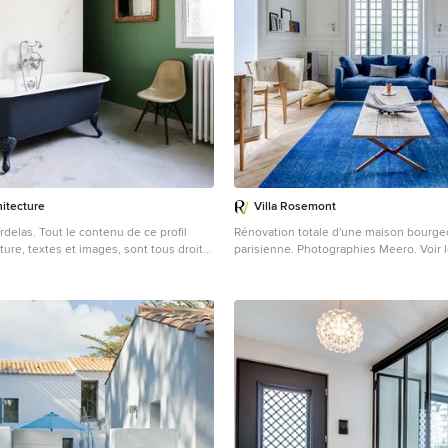
hitecture
Villa Rosemont
enu de ce profil
Rénovation totale d'une maison bourge
ure, textes et images, sont tous droits
parisienne. Photographies Meero. Voir 
sur le site www.villarosemont.com.
 une grande salle de bain principale
Aménagement d'un grand salon classiq
vec une baignoire sur pieds, une
un mur blanc, un sol en bois brun, auc
enne, un carrelage blanc et un mur vert.
aucun téléviseur.