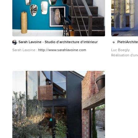
Sarah Lavoine - Studio d'architecture d'intérieur
PietriArchit
Sarah Lavoine :
http://www.sarahlavoine.com
Luc Boegly
Réalisation d'u
taille moyenne e
plat.