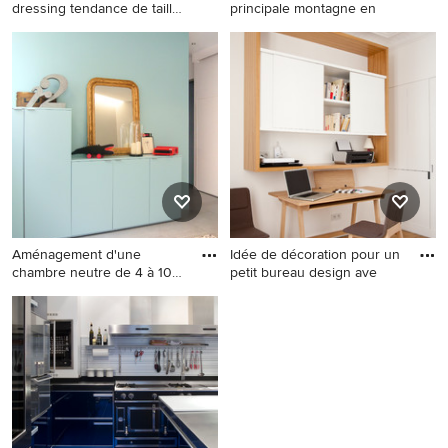
dressing tendance de taille
principale montagne en
m
Exemple d'un placard
Exemple d'une salle de bain
dressing tendance de taille
principale montagne en bois
moyenne pour une femme
clair de taille moyenne avec
avec un placard sans porte,
un mur marron, parquet
des portes de placard
foncé, une vasque, un plan
blanches et un sol en bois
de toilette en bois et un
brun.
placard sans porte.
Aménagement d'une
Idée de décoration pour un
chambre neutre de 4 à 10
petit bureau design ave
ans con
Aménagement d'une
Idée de décoration pour un
chambre neutre de 4 à 10 ans
petit bureau design avec un
contemporaine de taille
mur blanc, un sol en bois
moyenne avec un mur bleu
brun et un bureau
et sol en béton ciré.
indépendant.