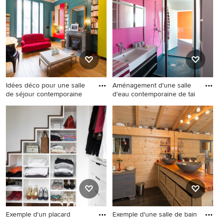
clair avec un placard à porte
linéaire nature avec un évier
plane, un carrelage blanc,
posé, un électroménager en
des carreaux de céramique,
acier inoxydable, tomettes au
un mur blanc, un lavabo
sol et aucun îlot.
suspendu, un sol gris et une
cabine de douche à porte
coulissante.
Idées déco pour une salle
Aménagement d'une salle
de séjour contemporaine
d'eau contemporaine de tai
Idées déco pour une salle de
Aménagement d'une salle
séjour contemporaine de
d'eau contemporaine de
taille moyenne et fermée
taille moyenne avec une
avec une bibliothèque ou un
douche à l'italienne, un mur
coin lecture, un mur bleu, un
rose, un lavabo intégré et un
sol en bois brun, une
sol bleu.
cheminée standard et un
manteau de cheminée en
pierre.
Exemple d'un placard
Exemple d'une salle de bain