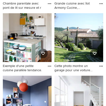
Chambre parentale avec
Grande cuisine avec îlot
pont de lit sur mesure et r
Armony Cucine,
agencement
Idées déco pour une
Aménagement d'une grande
chambre moderne de taille
cuisine ouverte encastrable
moyenne avec un mur blanc,
contemporaine en U avec
parquet clair et un sol
une crédence rouge, un
marron.
évier encastré, un placard à
porte plane, une crédence
en feuille de verre, une
péninsule et un sol en
carrelage de céramique.
Exemple d'une petite
Cette photo montre un
cuisine parallèle tendance.
garage pour une voiture
atte
Exemple d'une petite cuisine
Cette photo montre un
parallèle tendance.
garage pour une voiture
attenant méditerranéen de
taille moyenne.