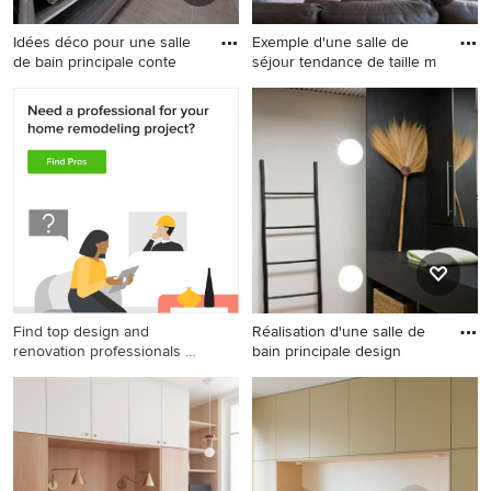
Idées déco pour une salle
Exemple d'une salle de
de bain principale conte
séjour tendance de taille m
Idées déco pour une salle de
Exemple d'une salle de
bain principale
séjour tendance de taille
contemporaine en bois vieilli
moyenne et fermée avec un
de taille moyenne avec un
mur gris et parquet clair.
placard sans porte,
mosaïque, un mur blanc, un
sol en carrelage de
céramique, une vasque, un
plan de toilette en bois et un
plan de toilette gris.
Find top design and
Réalisation d'une salle de
renovation professionals on
bain principale design
Houzz
Réalisation d'une salle de
bain principale design de
taille moyenne avec un
placard sans porte, un mur
noir et un sol en bois brun.