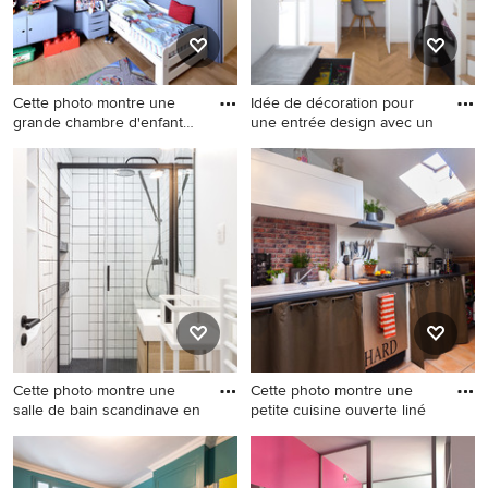
Cette photo montre une
Idée de décoration pour
grande chambre d'enfant
une entrée design avec un
de
Cette photo montre une
Idée de décoration pour une
grande chambre d'enfant de
entrée design avec un
4 à 10 ans tendance avec un
vestiaire, un mur blanc et
mur bleu et parquet clair.
parquet clair.
Cette photo montre une
Cette photo montre une
salle de bain scandinave en
petite cuisine ouverte liné
Cette photo montre une salle
Cette photo montre une
de bain scandinave en bois
petite cuisine ouverte