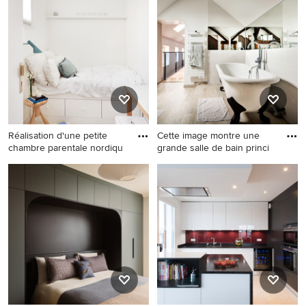
salle de séjour design avec
tendance avec un mur blanc,
un mur blanc et un sol en
parquet clair, aucune
bois brun.
cheminée, un téléviseur fixé
au mur et un sol beige.
Réalisation d'une petite
Cette image montre une
chambre parentale nordiqu
grande salle de bain princi
Réalisation d'une petite
Cette image montre une
chambre parentale nordique
grande salle de bain
avec un mur blanc, parquet
principale design avec une
clair et aucune cheminée.
baignoire sur pieds, un
carrelage blanc, un mur blanc
et parquet clair.