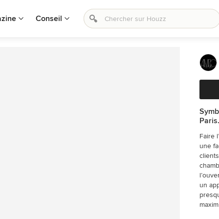
zine
Conseil
Symbi
Paris
Faire 
une fa
client
chambr
l’ouve
un app
presqu
maxim
dressi