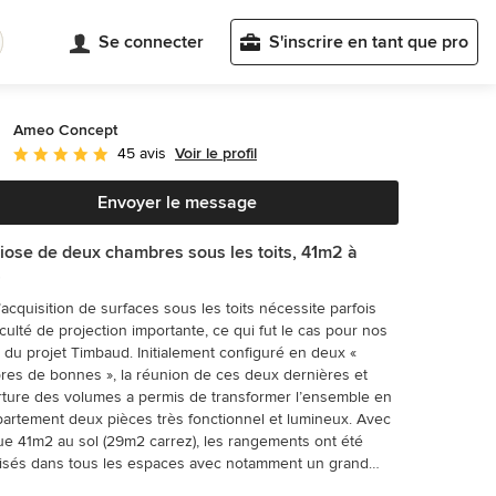
Se connecter
S'inscrire en tant que pro
Ameo Concept
Voir le profil
45 avis
Note moyenne : 5 étoiles sur 5
Envoyer le message
ose de deux chambres sous les toits, 41m2 à
.
l’acquisition de surfaces sous les toits nécessite parfois
culté de projection importante, ce qui fut le cas pour nos
s du projet Timbaud. Initialement configuré en deux «
es de bonnes », la réunion de ces deux dernières et
rture des volumes a permis de transformer l’ensemble en
artement deux pièces très fonctionnel et lumineux. Avec
e 41m2 au sol (29m2 carrez), les rangements ont été
isés dans tous les espaces avec notamment un grand
ng dans la chambre, la cuisine ouverte sur le salon séjour,