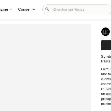
zine
Conseil
Symbi
Paris
Faire 
une fa
client
chambr
l’ouve
un app
presqu
maxim
dressi