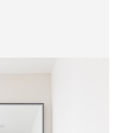
et la 
lumièr
Tout e
diagno
allie 
soucis