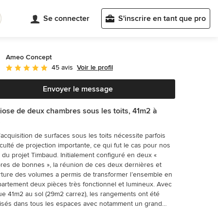
Se connecter
S'inscrire en tant que pro
Ameo Concept
Voir le profil
45 avis
Note moyenne : 5 étoiles sur 5
Envoyer le message
ose de deux chambres sous les toits, 41m2 à
.
l’acquisition de surfaces sous les toits nécessite parfois
culté de projection importante, ce qui fut le cas pour nos
s du projet Timbaud. Initialement configuré en deux «
es de bonnes », la réunion de ces deux dernières et
rture des volumes a permis de transformer l’ensemble en
artement deux pièces très fonctionnel et lumineux. Avec
e 41m2 au sol (29m2 carrez), les rangements ont été
isés dans tous les espaces avec notamment un grand
ng dans la chambre, la cuisine ouverte sur le salon séjour,