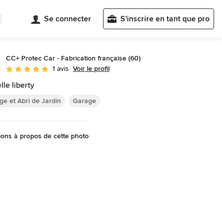
Se connecter
S'inscrire en tant que pro
CC+ Protec Car - Fabrication française (60)
Voir le profil
1 avis
Note moyenne : 5 étoiles sur 5
lle liberty
ge et Abri de Jardin
Garage
ons à propos de cette photo