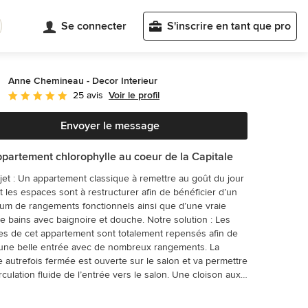
Se connecter
S'inscrire en tant que pro
Anne Chemineau - Decor Interieur
Voir le profil
25 avis
Note moyenne : 5 étoiles sur 5
Envoyer le message
partement chlorophylle au coeur de la Capitale
 remettre au goût du jour
t les espaces sont à restructurer afin de bénéficier d’un
m de rangements fonctionnels ainsi que d’une vraie
bains avec baignoire et douche. Notre solution : Les
s de cet appartement sont totalement repensés afin de
une belle entrée avec de nombreux rangements. La
e autrefois fermée est ouverte sur le salon et va permettre
rculation fluide de l’entrée vers le salon. Une cloison aux
 arrondies est créée : elle a d’un côté une bibliothèque
n courbes faisant suite au meuble d’entrée alors que côté