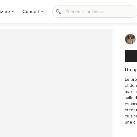
zine
Conseil
Un ap
Le projet : Un appartement classique à
et don
maximu
salle de 
espace
créer 
cuisin
une ci
formes
tout e