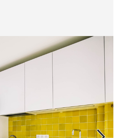
chambr
et un espac
coeur 
un lie
des ca
carrel
bien ê
dynam
graphi
jaune 
menuis
panora
vert e
de zel
que le
un esprit nat
touche
meuble
des pe
repren
qu’une
transp
amis, 