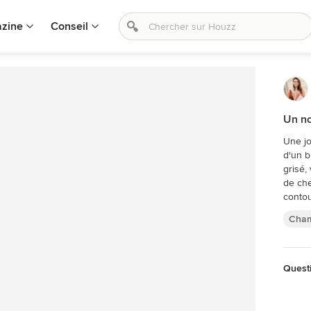
zine
Conseil
Un no
Une jo
d'un b
grisé,
de che
contou
Cha
Questi