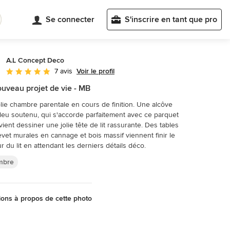
Se connecter
S'inscrire en tant que pro
A.L Concept Deco
Voir le profil
7 avis
Note moyenne : 5 étoiles sur 5
uveau projet de vie - MB
lie chambre parentale en cours de finition. Une alcôve
leu soutenu, qui s'accorde parfaitement avec ce parquet
 vient dessiner une jolie tête de lit rassurante. Des tables
vet murales en cannage et bois massif viennent finir le
r du lit en attendant les derniers détails déco.
mbre
ons à propos de cette photo