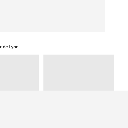
Sauvegarder
r de Lyon
Vous avez une question sur cette photo ? Posez-la à notre communauté