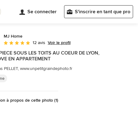
Se connecter
S'inscrire en tant que pro
MJ Home
Voir le profil
12 avis
Note moyenne : 4.9 étoiles sur 5
PIECE SOUS LES TOITS AU COEUR DE LYON,
VE EN APPARTEMENT
s PELLET, www.unpetitgraindephoto.fr
ine
on à propos de cette photo (1)