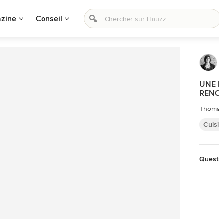
zine
Conseil
UNE 
RENO
Thoma
Cuis
Questi