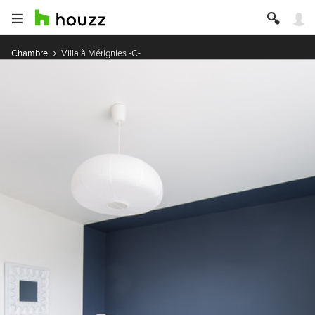
Chambre
Villa à Mérignies -C-