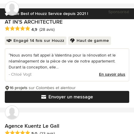
Sponsorisé
Elue Best of Houzz Service depuis 2021 !
AT IN’S ARCHITECTURE
Note moyenne : 4.9 étoiles sur 5
4,9
(28 avis)
Engagé 14 fois sur Houzz
Haut de gamme
“Nous avons fait appel à Valentina pour la rénovation et le
réaménagement de la pièce de vie de notre appartement.
Durant la conception, elle...
- Chloé Vogt
En savoir plus
16 projets
sur Colombes et alentour
Envoyer un message
Agence Kuentz Le Gall
Note moyenne : 5 étoiles sur 5
5,0
(23 avis)