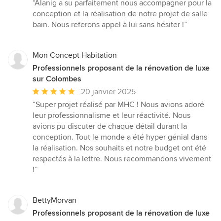
moyenne
“Alanig a su parfaitement nous accompagner pour la
:
conception et la réalisation de notre projet de salle
5
bain. Nous referons appel à lui sans hésiter !”
étoiles
sur
5
Mon Concept Habitation
Professionnels proposant de la rénovation de luxe
sur Colombes
Note
20 janvier 2025
moyenne
“Super projet réalisé par MHC ! Nous avions adoré
:
leur professionnalisme et leur réactivité. Nous
5
avions pu discuter de chaque détail durant la
étoiles
conception. Tout le monde a été hyper génial dans
sur
la réalisation. Nos souhaits et notre budget ont été
5
respectés à la lettre. Nous recommandons vivement
!”
BettyMorvan
Professionnels proposant de la rénovation de luxe