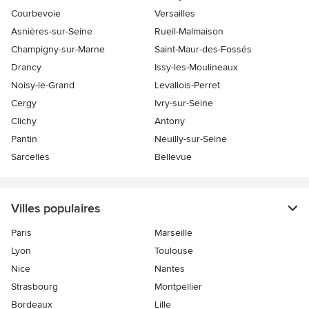
Courbevoie
Versailles
Asnières-sur-Seine
Rueil-Malmaison
Champigny-sur-Marne
Saint-Maur-des-Fossés
Drancy
Issy-les-Moulineaux
Noisy-le-Grand
Levallois-Perret
Cergy
Ivry-sur-Seine
Clichy
Antony
Pantin
Neuilly-sur-Seine
Sarcelles
Bellevue
Villes populaires
Paris
Marseille
Lyon
Toulouse
Nice
Nantes
Strasbourg
Montpellier
Bordeaux
Lille