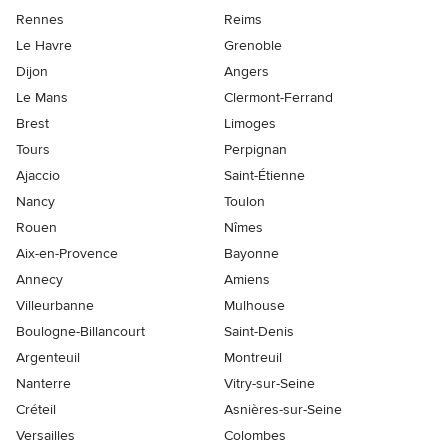
Rennes
Reims
Le Havre
Grenoble
Dijon
Angers
Le Mans
Clermont-Ferrand
Brest
Limoges
Tours
Perpignan
Ajaccio
Saint-Étienne
Nancy
Toulon
Rouen
Nîmes
Aix-en-Provence
Bayonne
Annecy
Amiens
Villeurbanne
Mulhouse
Boulogne-Billancourt
Saint-Denis
Argenteuil
Montreuil
Nanterre
Vitry-sur-Seine
Créteil
Asnières-sur-Seine
Versailles
Colombes