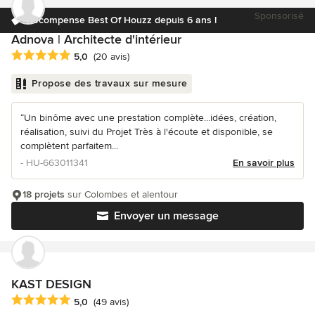
Sponsorisé
Récompense Best Of Houzz depuis 6 ans !
Adnova | Architecte d'intérieur
Note moyenne : 5 étoiles sur 5
5,0
(20 avis)
Propose des travaux sur mesure
“Un binôme avec une prestation complète...idées, création,
réalisation, suivi du Projet Très à l'écoute et disponible, se
complètent parfaitem...
- HU-663011341
En savoir plus
18 projets
sur Colombes et alentour
Envoyer un message
KAST DESIGN
Note moyenne : 5 étoiles sur 5
5,0
(49 avis)