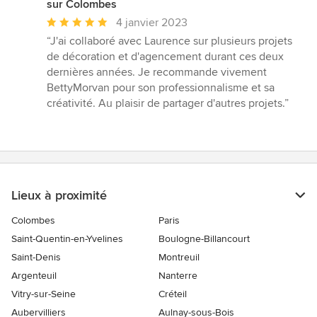
sur Colombes
Note
4 janvier 2023
moyenne
“J'ai collaboré avec Laurence sur plusieurs projets
:
de décoration et d'agencement durant ces deux
5
dernières années. Je recommande vivement
étoiles
BettyMorvan pour son professionnalisme et sa
sur
créativité. Au plaisir de partager d'autres projets.”
5
Lieux à proximité
Colombes
Paris
Saint-Quentin-en-Yvelines
Boulogne-Billancourt
Saint-Denis
Montreuil
Argenteuil
Nanterre
Vitry-sur-Seine
Créteil
Aubervilliers
Aulnay-sous-Bois