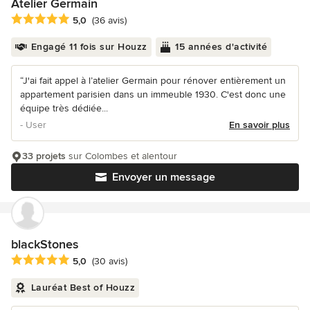
Atelier Germain
Note moyenne : 5 étoiles sur 5
5,0
(36 avis)
Engagé 11 fois sur Houzz
15 années d'activité
“J'ai fait appel à l’atelier Germain pour rénover entièrement un
appartement parisien dans un immeuble 1930. C'est donc une
équipe très dédiée...
- User
En savoir plus
33 projets
sur Colombes et alentour
Envoyer un message
blackStones
Note moyenne : 5 étoiles sur 5
5,0
(30 avis)
Lauréat Best of Houzz