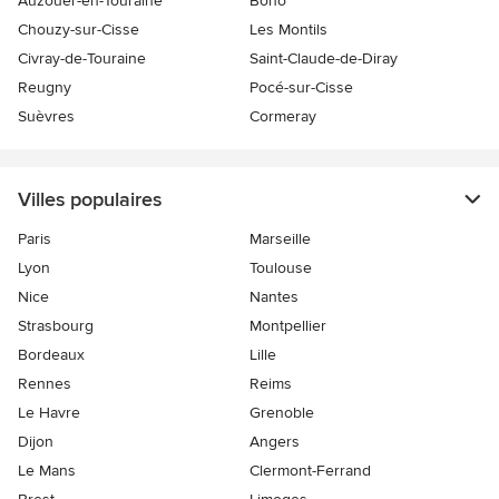
Auzouer-en-Touraine
Bono
Chouzy-sur-Cisse
Les Montils
Civray-de-Touraine
Saint-Claude-de-Diray
Reugny
Pocé-sur-Cisse
Suèvres
Cormeray
Villes populaires
Paris
Marseille
Lyon
Toulouse
Nice
Nantes
Strasbourg
Montpellier
Bordeaux
Lille
Rennes
Reims
Le Havre
Grenoble
Dijon
Angers
Le Mans
Clermont-Ferrand