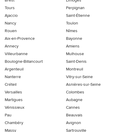
Brest
Limoges
Tours
Perpignan
Ajaccio
Saint-Étienne
Nancy
Toulon
Rouen
Nîmes
Aix-en-Provence
Bayonne
Annecy
Amiens
Villeurbanne
Mulhouse
Boulogne-Billancourt
Saint-Denis
Argenteuil
Montreuil
Nanterre
Vitry-sur-Seine
Créteil
Asnières-sur-Seine
Versailles
Colombes
Martigues
Aubagne
Vénissieux
Cannes
Pau
Beauvais
Chambéry
Avignon
Massy
Sartrouville