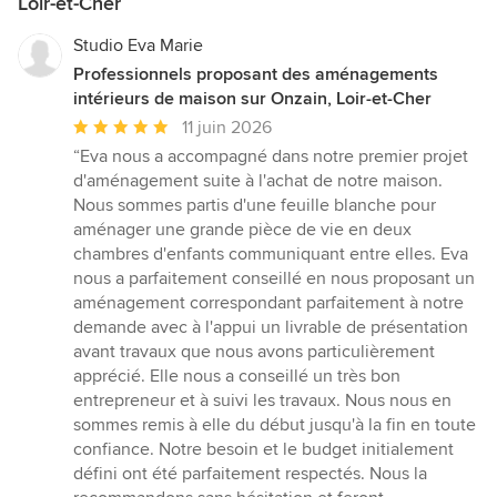
Loir-et-Cher
Studio Eva Marie
Professionnels proposant des aménagements
intérieurs de maison sur Onzain, Loir-et-Cher
Note
11 juin 2026
moyenne
“Eva nous a accompagné dans notre premier projet
:
d'aménagement suite à l'achat de notre maison.
5
Nous sommes partis d'une feuille blanche pour
étoiles
aménager une grande pièce de vie en deux
sur
chambres d'enfants communiquant entre elles. Eva
5
nous a parfaitement conseillé en nous proposant un
aménagement correspondant parfaitement à notre
demande avec à l'appui un livrable de présentation
avant travaux que nous avons particulièrement
apprécié. Elle nous a conseillé un très bon
entrepreneur et à suivi les travaux. Nous nous en
sommes remis à elle du début jusqu'à la fin en toute
confiance. Notre besoin et le budget initialement
défini ont été parfaitement respectés. Nous la