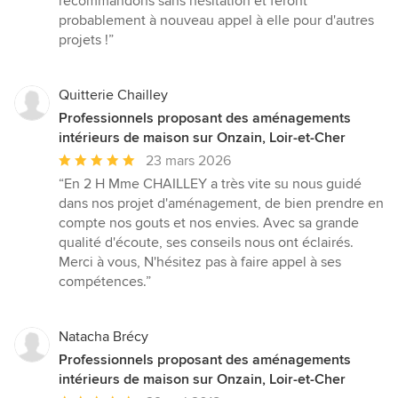
recommandons sans hésitation et feront
probablement à nouveau appel à elle pour d'autres
projets !”
Quitterie Chailley
Professionnels proposant des aménagements
intérieurs de maison sur Onzain, Loir-et-Cher
Note
23 mars 2026
moyenne
“En 2 H Mme CHAILLEY a très vite su nous guidé
:
dans nos projet d'aménagement, de bien prendre en
5
compte nos gouts et nos envies. Avec sa grande
étoiles
qualité d'écoute, ses conseils nous ont éclairés.
sur
Merci à vous, N'hésitez pas à faire appel à ses
5
compétences.”
Natacha Brécy
Professionnels proposant des aménagements
intérieurs de maison sur Onzain, Loir-et-Cher