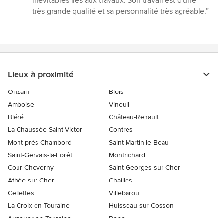
inévitables liés aux travaux. Son travail est d'une
très grande qualité et sa personnalité très agréable.”
Lieux à proximité
Onzain
Blois
Amboise
Vineuil
Bléré
Château-Renault
La Chaussée-Saint-Victor
Contres
Mont-près-Chambord
Saint-Martin-le-Beau
Saint-Gervais-la-Forêt
Montrichard
Cour-Cheverny
Saint-Georges-sur-Cher
Athée-sur-Cher
Chailles
Cellettes
Villebarou
La Croix-en-Touraine
Huisseau-sur-Cosson