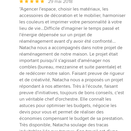
Note
29 mai 2018
moyenne
“Agencer l'espace, choisir les matériaux, les
:
accessoires de décoration et le mobilier, harmoniser
5
les couleurs et imprimer votre personnalité à votre
étoiles
lieu de vie...Difficile d'imaginer le temps passé et
sur
l'énergie dépensée sur un projet de
5
réaménagement avant d'y avoir été confronté...
Natacha nous a accompagnés dans notre projet de
réaménagement de notre maison. Le projet était
important puisqu'il s'agissait d'aménager nos
combles (bureau, mezzanine et suite parentale) et
de redécorer notre salon. Faisant preuve de rigueur
et de créativité, Natacha nous a proposés un projet
répondant à nos attentes. Très à l'écoute, faisant
preuve d'initiatives, toujours de bons conseils, c'est
un véritable chef d'orchestre. Elle connaît les
astuces pour optimiser les budgets, négocie les
devis pour vous et permet de réaliser des
économies compensant le budget de sa prestation.
Très disponible, Natacha soulage des tracas