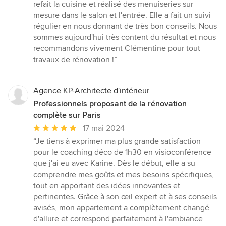
5
refait la cuisine et réalisé des menuiseries sur
étoiles
mesure dans le salon et l'entrée. Elle a fait un suivi
sur
régulier en nous donnant de très bon conseils. Nous
5
sommes aujourd'hui très content du résultat et nous
recommandons vivement Clémentine pour tout
travaux de rénovation !”
Agence KP-Architecte d'intérieur
Professionnels proposant de la rénovation
complète sur Paris
Note
17 mai 2024
moyenne
“Je tiens à exprimer ma plus grande satisfaction
:
pour le coaching déco de 1h30 en visioconférence
5
que j'ai eu avec Karine. Dès le début, elle a su
étoiles
comprendre mes goûts et mes besoins spécifiques,
sur
tout en apportant des idées innovantes et
5
pertinentes. Grâce à son œil expert et à ses conseils
avisés, mon appartement a complètement changé
d'allure et correspond parfaitement à l'ambiance