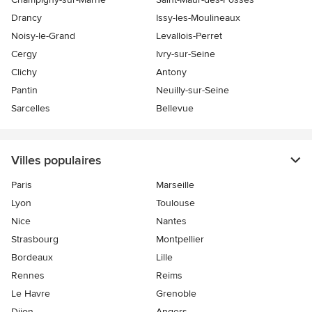
Drancy
Issy-les-Moulineaux
Noisy-le-Grand
Levallois-Perret
Cergy
Ivry-sur-Seine
Clichy
Antony
Pantin
Neuilly-sur-Seine
Sarcelles
Bellevue
Villes populaires
Paris
Marseille
Lyon
Toulouse
Nice
Nantes
Strasbourg
Montpellier
Bordeaux
Lille
Rennes
Reims
Le Havre
Grenoble
Dijon
Angers