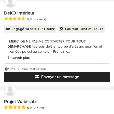
DeKO Intérieur
Note moyenne : 4.8 étoiles sur 5
4,8
(87 avis)
Engagé 14 fois sur Houzz
Lauréat Best of Houzz
| MERCI DE NE PAS ME CONTACTER POUR TOUT
DÉMARCHAGE ! Je suis déjà entourée d'artisans qualifiés et
mon équipe est au complet | Prenez le...
En savoir plus
92500, Rueil Malmaison
Envoyer un message
Projet Wabi-sabi
Note moyenne : 4.9 étoiles sur 5
4,9
(35 avis)