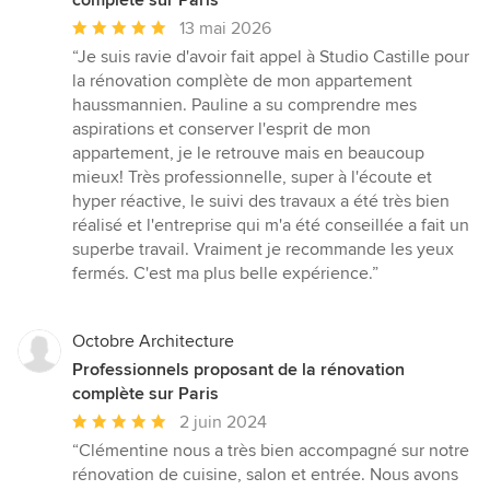
complète sur Paris
Note
13 mai 2026
moyenne
“Je suis ravie d'avoir fait appel à Studio Castille pour
:
la rénovation complète de mon appartement
5
haussmannien. Pauline a su comprendre mes
étoiles
aspirations et conserver l'esprit de mon
sur
appartement, je le retrouve mais en beaucoup
5
mieux! Très professionnelle, super à l'écoute et
hyper réactive, le suivi des travaux a été très bien
réalisé et l'entreprise qui m'a été conseillée a fait un
superbe travail. Vraiment je recommande les yeux
fermés. C'est ma plus belle expérience.”
Octobre Architecture
Professionnels proposant de la rénovation
complète sur Paris
Note
2 juin 2024
moyenne
“Clémentine nous a très bien accompagné sur notre
:
rénovation de cuisine, salon et entrée. Nous avons