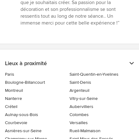
que je souhaitais créer. Sa passion pour la
décoration et son professionnalisme se sont
ressentis tout au long de notre séance.. Un
immense merci pour cette belle expérience !”
Lieux à proximité
Paris
Saint-Quentin-en-Yvelines
Boulogne-Billancourt
Saint-Denis
Montreuil
Argenteuil
Nanterre
Vitry-sur-Seine
Créteil
Aubervilliers
Aulnay-sous-Bois
Colombes
Courbevoie
Versailles
Asnières-sur-Seine
Rueil-Malmaison
Champigny-sur-Marne
Saint-Maur-des-Fossés