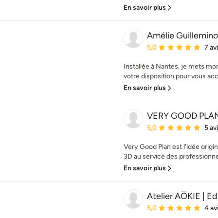
En savoir plus
Amélie Guillemino
Note moyenne : 5 étoil
5,0
7 av
Installée à Nantes, je mets m
votre disposition pour vous acc
En savoir plus
VERY GOOD PLA
Note moyenne : 5 étoil
5,0
5 av
Very Good Plan est l'idée origi
3D au service des professionnels
En savoir plus
Atelier AÖKIE | 
Note moyenne : 5 étoil
5,0
4 av