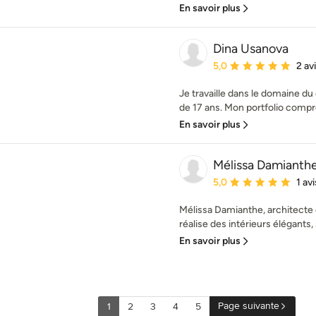
En savoir plus
Dina Usanova
Note moyenne : 5 étoil
5,0
2 av
Je travaille dans le domaine du
de 17 ans. Mon portfolio compre
En savoir plus
Mélissa Damianthe
Note moyenne : 5 étoil
5,0
1 avi
Mélissa Damianthe, architecte d
réalise des intérieurs élégants, 
En savoir plus
Page suivante
1
2
3
4
5