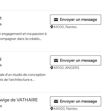
t
Envoyer un message
es sur 5
is
44100, Nantes
on engagement et ma passion à
ompagner dans la créatio...
N
Envoyer un message
es sur 5
is
49100, ANGERS
nale d'un studio de conception
 de l’architecture e...
Edwige de VATHAIRE
Envoyer un message
es sur 5
is
44000, Nantes