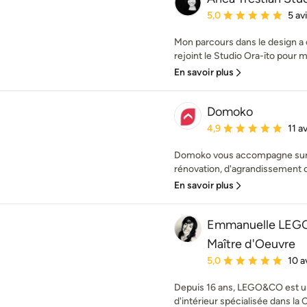
Note moyenne : 5 étoil
5,0
5 av
Mon parcours dans le design a 
rejoint le Studio Ora-ïto pour 
En savoir plus
Domoko
Note moyenne : 4.9 éto
4,9
11 av
Domoko vous accompagne sur la
rénovation, d'agrandissement o
En savoir plus
Emmanuelle LEGO
Maître d'Oeuvre
Note moyenne : 5 étoil
5,0
10 a
Depuis 16 ans, LEGO&CO est u
d'intérieur spécialisée dans la C