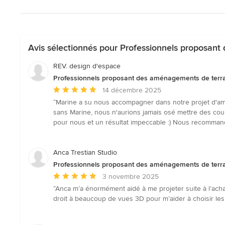
Avis sélectionnés pour Professionnels proposant 
REV. design d'espace
Professionnels proposant des aménagements de terrass
Note
14 décembre 2025
moyenne
“Marine a su nous accompagner dans notre projet d'aména
:
sans Marine, nous n'aurions jamais osé mettre des cou
5
pour nous et un résultat impeccable :) Nous recommando
étoiles
sur
5
Anca Trestian Studio
Professionnels proposant des aménagements de terrass
Note
3 novembre 2025
moyenne
“Anca m’a énormément aidé à me projeter suite à l’acha
:
droit à beaucoup de vues 3D pour m’aider à choisir les
5
étoiles