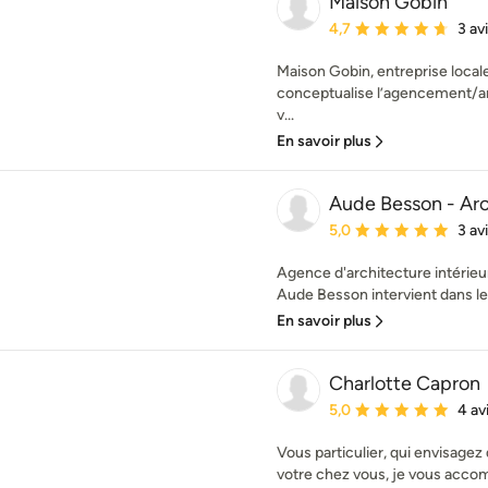
Maison Gobin
Note moyenne : 4.7 éto
4,7
3 av
Maison Gobin, entreprise local
conceptualise l’agencement/
v...
En savoir plus
Aude Besson - Arch
Note moyenne : 5 étoil
5,0
3 av
Agence d'architecture intérieur
Aude Besson intervient dans les
En savoir plus
Charlotte Capron
Note moyenne : 5 étoil
5,0
4 av
Vous particulier, qui envisagez
votre chez vous, je vous accom