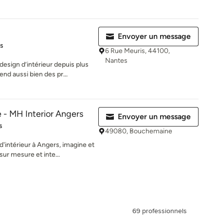
Envoyer un message
es sur 5
is
6 Rue Meuris, 44100,
Nantes
 design d’intérieur depuis plus
nd aussi bien des pr...
 - MH Interior Angers
Envoyer un message
es sur 5
s
49080, Bouchemaine
'intérieur à Angers, imagine et
sur mesure et inte...
69 professionnels