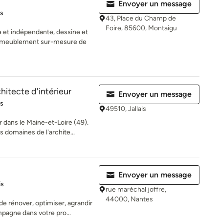
Envoyer un message
iles sur 5
is
43, Place du Champ de
Foire, 85600, Montaigu
e et indépendante, dessine et
ameublement sur-mesure de
itecte d'intérieur
Envoyer un message
es sur 5
is
49510, Jallais
 dans le Maine-et-Loire (49).
 domaines de l'archite...
Envoyer un message
es sur 5
is
rue maréchal joffre,
44000, Nantes
 de rénover, optimiser, agrandir
pagne dans votre pro...