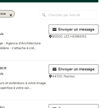
asse
Envoyer un message
iles sur 5
vis
85500, LES HERBIERS
ge - Agence d'Architecture
ière - s’attache à cré...
pace
Envoyer un message
es sur 5
vis
44100, Nantes
rs et extérieurs à votre image.
pertise à votre ser...
dio