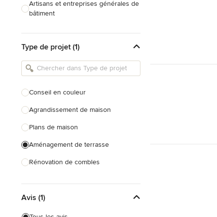
Artisans et entreprises générales de
bâtiment
Caves à vin sur mesure
Type de projet (1)
Charpentiers
Constructeurs de maison
Cuisinistes et concepteurs de
Conseil en couleur
cuisine
Agrandissement de maison
Décorateurs d'intérieur
Plans de maison
Home organisers
Aménagement de terrasse
Tout voir
Rénovation de combles
Conception de salle de bain
Avis (1)
Rénovation complète
Conception de cuisine
Tous les avis