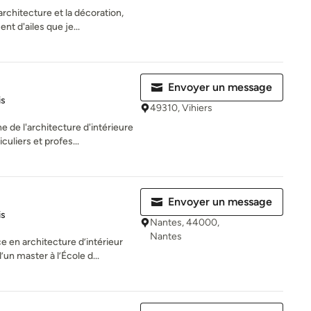
’architecture et la décoration,
t d'ailes que je...
Envoyer un message
es sur 5
is
49310, Vihiers
e de l'architecture d'intérieure
culiers et profes...
Envoyer un message
es sur 5
is
Nantes, 44000,
Nantes
ce en architecture d’intérieur
un master à l’École d...