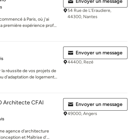
Envoyer un message
es sur 5
is
54 Rue de L'Eraudiere,
44300, Nantes
commencé à Paris, où j’ai
ma première expérience prof...
Envoyer un message
iles sur 5
is
44400, Rezé
 réussite de vos projets de
u d'adaptation de logement...
 Architecte CFAI
Envoyer un message
49000, Angers
es sur 5
vis
ne agence d'architecture
onception et Maîtrise d'...