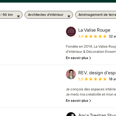
l / 50 km
Architectes d'intérieur
Aménagement de terr
La Valise Rouge
Note moyenne : 4.9 éto
4,9
32 a
Fondée en 2014, La Valise Rou
d'intérieur & Décoration Ensembl
En savoir plus
REV. design d'es
Note moyenne : 5 étoil
5,0
18 a
Je conçois des espaces intérieu
Je mets ma créativité et mon ex
En savoir plus
Anca Trestian Stu