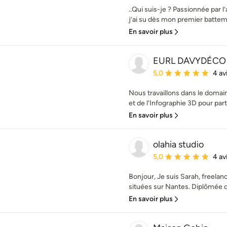
..Qui suis-je ? Passionnée par l
j’ai su dès mon premier battemen
En savoir plus
EURL DAVYDÉCO
Note moyenne : 5 étoil
5,0
4 av
Nous travaillons dans le domain
et de l'Infographie 3D pour parti
En savoir plus
olahia studio
Note moyenne : 5 étoil
5,0
4 av
Bonjour, Je suis Sarah, freelan
situées sur Nantes. Diplômée d’
En savoir plus