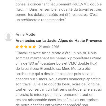
4
conseils concernant l'équipement (PAC,VMC double
étoiles
flux.....). Dans l'ensemble la qualité du travail est très
sur
bonne, les délais et coûts ont été respectés. C'est
5
un architecte à recommander.”
Anne Motte
Architectes sur La Javie, Alpes-de-Haute-Provence
Note
21 août 2016
moyenne
“Travailler avec Anne Motte a été un plaisir. Nous
:
sommes maintenant les heureux propriétaires d'une
5
villa de 180 m² (ossature bois et VMC double flux)
étoiles
de la banlieue Grenobloise. Mme Motte a été
sur
l'architecte qui a dessiné nos plans puis suivi le
5
chantier sur 9 mois. Nous avons beaucoup apprécié
son travail. Elle a le goût du beau, voire de l'original,
tout en conservant un fort sens pratique. Elle a aussi
cherché le mieux pour l'environnement tout en
restant raisonnable dans les coûts. Les entreprises
de notre chantier ont vraiment apprécié son