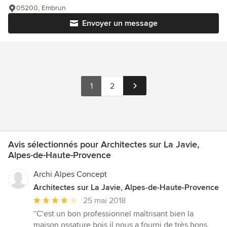
05200, Embrun
Envoyer un message
1
2
Avis sélectionnés pour Architectes sur La Javie,
Alpes-de-Haute-Provence
Archi Alpes Concept
Architectes sur La Javie, Alpes-de-Haute-Provence
Note
25 mai 2018
moyenne
“C'est un bon professionnel maîtrisant bien la
:
maison ossature bois,il nous a fourni de très bons