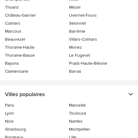
Thoard
Mézel
Château-Garnier
Uvernet-Fours
Colmars
Selonnet
Marcoux
Barrême
Beauvezer
Villars-Colmars
Thorame-Haute
Moriez
Thorame-Basse
Le Fugeret
Bayons
Prads-Haute-Bléone
Clamensane
Barras
Villes populaires
Paris
Marseille
Lyon
Toulouse
Nice
Nantes
Strasbourg
Montpellier
Bordeaux
Lille