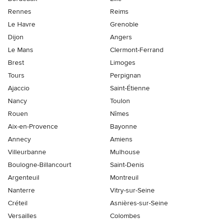
Rennes
Reims
Le Havre
Grenoble
Dijon
Angers
Le Mans
Clermont-Ferrand
Brest
Limoges
Tours
Perpignan
Ajaccio
Saint-Étienne
Nancy
Toulon
Rouen
Nîmes
Aix-en-Provence
Bayonne
Annecy
Amiens
Villeurbanne
Mulhouse
Boulogne-Billancourt
Saint-Denis
Argenteuil
Montreuil
Nanterre
Vitry-sur-Seine
Créteil
Asnières-sur-Seine
Versailles
Colombes