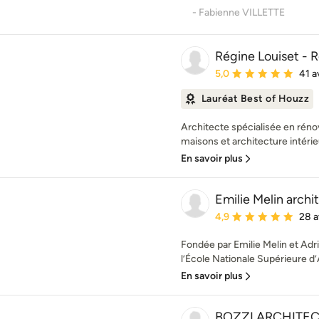
- Fabienne VILLETTE
Régine Louiset - R
Note moyenne : 5 étoil
5,0
41 a
Lauréat Best of Houzz
Architecte spécialisée en réno
maisons et architecture intérieu
En savoir plus
Emilie Melin arch
Note moyenne : 4.9 éto
4,9
28 a
Fondée par Emilie Melin et Adr
l’École Nationale Supérieure d’
En savoir plus
BOZZI ARCHITE