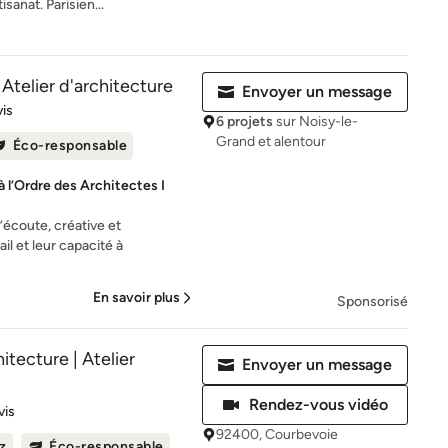
isanat. Parisien...
Atelier d'architecture
Envoyer un message
es sur 5
vis
6 projets
sur Noisy-le-
Grand et alentour
Éco-responsable
 l’Ordre des Architectes I
’écoute, créative et
il et leur capacité à
En savoir plus
Sponsorisé
itecture | Atelier
Envoyer un message
Rendez-vous vidéo
es sur 5
vis
92400, Courbevoie
z
Éco-responsable