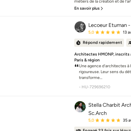
métiers de la création et de l’art
En savoir plus
Lecoeur Etuman - 
Note moyenne : 5 étoil
5,0
13 a
Répond rapidement
Architectes HMONP, inscrits à
Paris & région
Une agence d’architectes à l
rigoureuse. Leur sens du déta
transforme...
- HU-729696210
Stella Charbit Arch
Sc.Arch
Note moyenne : 5 étoil
5,0
35 a
Engagé 23 fois sur Houz