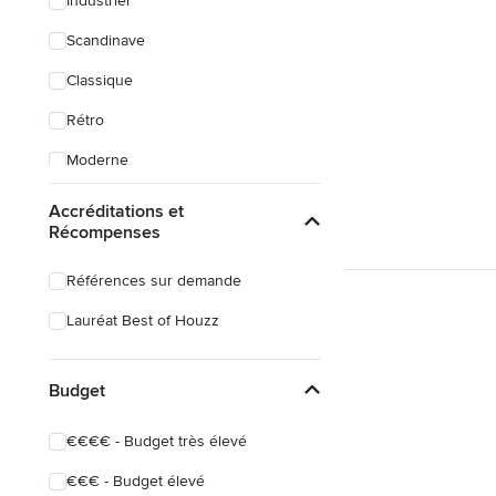
Industriel
Scandinave
Classique
Rétro
Moderne
Campagne
Accréditations et
Récompenses
Romantique
Méditerranéen
Références sur demande
Asiatique
Lauréat Best of Houzz
Exotique
Budget
Bord de mer
€€€€ - Budget très élevé
€€€ - Budget élevé