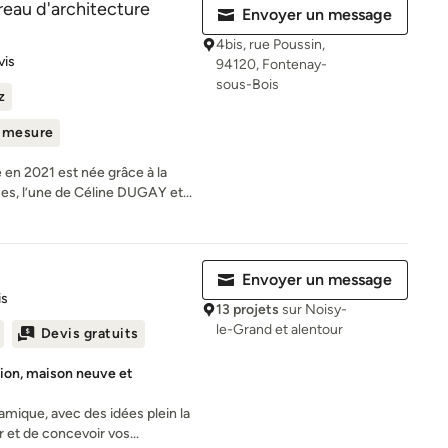
eau d'architecture
Envoyer un message
4bis, rue Poussin,
es sur 5
vis
94120, Fontenay-
sous-Bois
z
r mesure
n 2021 est née grâce à la
es, l’une de Céline DUGAY et...
Envoyer un message
es sur 5
is
13 projets
sur Noisy-
le-Grand et alentour
Devis gratuits
tion, maison neuve et
mique, avec des idées plein la
r et de concevoir vos...