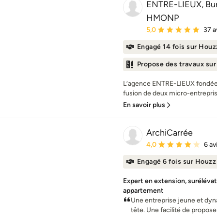
ENTRE-LIEUX, Bur
HMONP
Note moyenne : 5 étoil
5,0
37 a
Engagé 14 fois sur Houz
Propose des travaux su
L’agence ENTRE-LIEUX fondée e
fusion de deux micro-entrepris
En savoir plus
ArchiCarrée
Note moyenne : 4 étoil
4,0
6 av
Engagé 6 fois sur Houzz
Expert en extension, suréléva
appartement
Une entreprise jeune et dyna
tête. Une facilité de propose