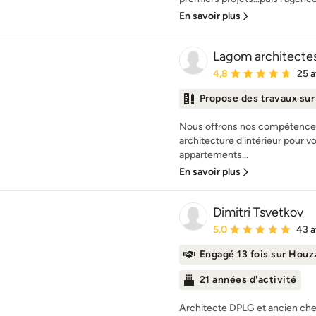
En savoir plus
Lagom architecte
Note moyenne : 4.8 éto
4,8
25 a
Propose des travaux su
Nous offrons nos compétences
architecture d'intérieur pour v
appartements...
En savoir plus
Dimitri Tsvetkov
Note moyenne : 5 étoil
5,0
43 a
Engagé 13 fois sur Houz
21 années d'activité
Architecte DPLG et ancien chef