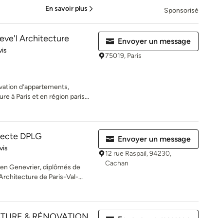
En savoir plus
Sponsorisé
eve'l Architecture
Envoyer un message
es sur 5
vis
75019, Paris
vation d’appartements,
re à Paris et en région paris...
itecte DPLG
Envoyer un message
iles sur 5
vis
12 rue Raspail, 94230,
Cachan
ien Genevrier, diplômés de
Architecture de Paris-Val-...
CTURE & RÉNOVATION