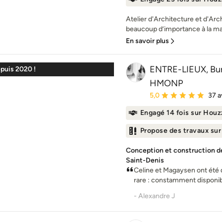
Atelier d'Architecture et d'Arc
beaucoup d’importance à la mati
En savoir plus
ENTRE-LIEUX, Bur
puis 2020 !
HMONP
Note moyenne : 5 étoil
5,0
37 a
Engagé 14 fois sur Houz
Propose des travaux su
Conception et construction de 
Saint-Denis
Celine et Magaysen ont été d’
rare : constamment disponible
- Alexandre J