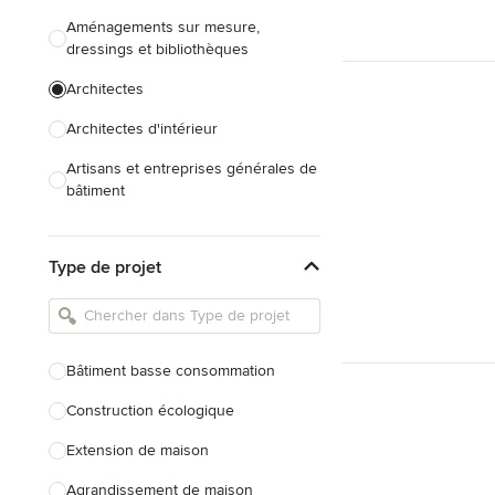
Aménagements sur mesure,
dressings et bibliothèques
Architectes
Architectes d'intérieur
Artisans et entreprises générales de
bâtiment
Caves à vin sur mesure
Type de projet
Charpentiers
Constructeurs de maison
Cuisinistes et concepteurs de
Bâtiment basse consommation
cuisine
Construction écologique
Décorateurs d'intérieur
Extension de maison
Home organisers
Agrandissement de maison