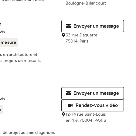
Boulogne-Billancourt
s
Envoyer un message
iles sur 5
vis
63, rue Daguerre,
75014, Paris
r mesure
 en architecture et
os projets de maisons,
Envoyer un message
es sur 5
vis
Rendez-vous vidéo
z
12-14 rue Saint-Louis
en l’Ile, 75004, PARIS
 de projet au sein d'agences