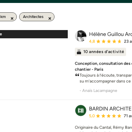
0 km
Architectes
Hélène Guillou Ar
te
Note moyenne : 4.8 éto
4,8
23 a
10 années d'activité
Conception, consultation des e
chantier - Paris
Toujours à l’écoute, transpar
su m’accompagner dans ce be
- Anaïs Lacampagne
BARDIN ARCHIT
Note moyenne : 5 étoil
5,0
71 a
Originaire du Cantal, Rémy Bard