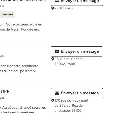
Envoyer un message
es sur 5
vis
75011, Paris
r mesure
n : Votre partenaire clé en
on de A à Z ! Fondée en...
Envoyer un message
es sur 5
vis
28, rue du Sentier,
75002, PARIS
lorian Bochard, architecte
t d'une équipe d'archi...
TURE
Envoyer un message
es sur 5
vis
170 rue du vieux pont
de Sèvres, Rez de
. Au début j’ai lancé seule les
chaussée, 92100,
 c’est rapidement enr...