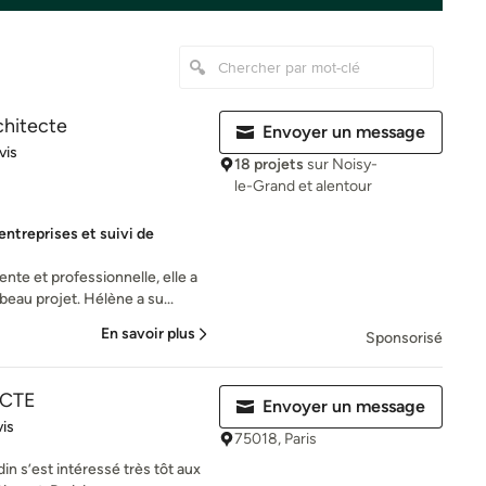
chitecte
Envoyer un message
iles sur 5
vis
18 projets
sur Noisy-
le-Grand et alentour
ntreprises et suivi de
ente et professionnelle, elle a
au projet. Hélène a su...
En savoir plus
Sponsorisé
ECTE
Envoyer un message
es sur 5
vis
75018, Paris
in s’est intéressé très tôt aux