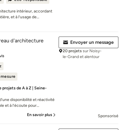
hitecture intérieur, accordant
ère, et à l’usage de...
eau d'architecture
Envoyer un message
20 projets
sur Noisy-
es sur 5
vis
le-Grand et alentour
z
r mesure
projets de A à Z | Seine-
une disponibilité et réactivité
 et à l’écoute pour...
En savoir plus
Sponsorisé