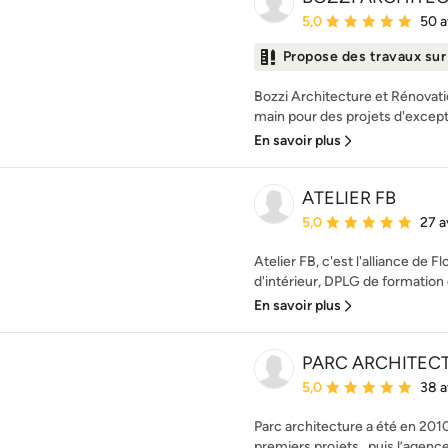
Note moyenne : 5 étoil
5,0
50 a
Propose des travaux su
Bozzi Architecture et Rénovatio
main pour des projets d'excepti
En savoir plus
ATELIER FB
Note moyenne : 5 étoil
5,0
27 a
Atelier FB, c'est l'alliance de F
d'intérieur, DPLG de formation e
En savoir plus
PARC ARCHITEC
Note moyenne : 5 étoil
5,0
38 a
Parc architecture a été en 2010
premiers projets…puis l’agence