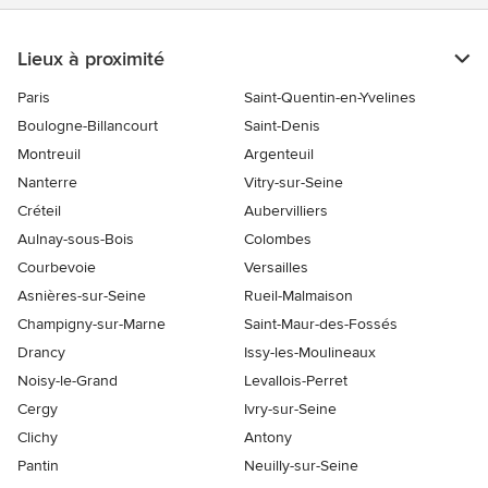
Lieux à proximité
Paris
Saint-Quentin-en-Yvelines
Boulogne-Billancourt
Saint-Denis
Montreuil
Argenteuil
Nanterre
Vitry-sur-Seine
Créteil
Aubervilliers
Aulnay-sous-Bois
Colombes
Courbevoie
Versailles
Asnières-sur-Seine
Rueil-Malmaison
Champigny-sur-Marne
Saint-Maur-des-Fossés
Drancy
Issy-les-Moulineaux
Noisy-le-Grand
Levallois-Perret
Cergy
Ivry-sur-Seine
Clichy
Antony
Pantin
Neuilly-sur-Seine