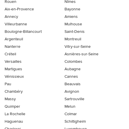
Rouen
Nîmes
Aix-en-Provence
Bayonne
Annecy
Amiens
Villeurbanne
Mulhouse
Boulogne-Billancourt
Saint-Denis
Argenteuil
Montreuil
Nanterre
Vitry-sur-Seine
Créteil
Asnières-sur-Seine
Versailles
Colombes
Martigues
Aubagne
Vénissieux
Cannes
Pau
Beauvais
Chambéry
Avignon
Massy
Sartrouville
Quimper
Melun
La Rochelle
Colmar
Haguenau
Schiltigheim
Charleroi
Luxembourg