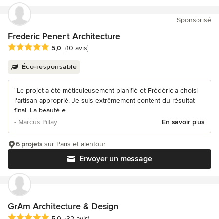
Sponsorisé
Frederic Penent Architecture
Note moyenne : 5 étoiles sur 5
5,0
(10 avis)
Éco-responsable
“Le projet a été méticuleusement planifié et Frédéric a choisi
l'artisan approprié. Je suis extrêmement content du résultat
final. La beauté e...
- Marcus Pillay
En savoir plus
6 projets
sur Paris et alentour
Envoyer un message
GrAm Architecture & Design
Note moyenne : 5 étoiles sur 5
5,0
(32 avis)