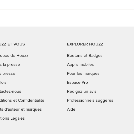
ZZ ET VOUS
EXPLORER HOUZZ
ropos de Houzz
Boutons et Badges
s la presse
Applis mobiles
s presse
Pour les marques
lois
Espace Pro
tactez-nous
Rédigez un avis
ditions
et
Confidentialité
Professionnels suggérés
ts d'auteur et marques
Aide
tions Légales