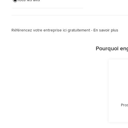
Extension de maison
Agrandissement de maison
Installation d'éclairage
Référencez votre entreprise ici gratuitement -
En savoir plus
Tout voir
Pourquoi eng
Pro