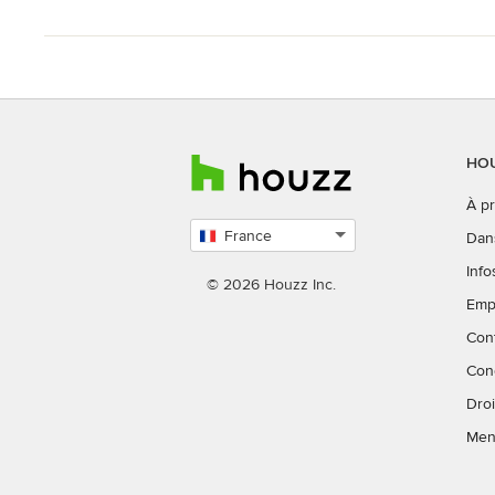
HOU
À p
France
Dan
Choisissez
Info
un
© 2026 Houzz Inc.
Emp
pays
Con
Con
Droi
Men