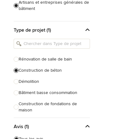
Artisans et entreprises générales de
bâtiment
Caves à vin sur mesure
Type de projet (1)
Charpentiers
Constructeurs de maison
Cuisinistes et concepteurs de
Rénovation de salle de bain
cuisine
Construction de béton
Décorateurs d'intérieur
Démolition
Home organisers
Bâtiment basse consommation
Tout voir
Construction de fondations de
maison
Construction de garage
Avis (1)
Construction écologique
Tous les avis