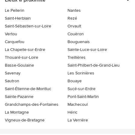
Le Pellerin
Nantes
Saint-Herblain
Rezé
Saint-Sébastien-sur-Loire
Orvault
Vertou
Couëron
Carquefou
Bouguenais
La Chapelle-sur-Erdre
Sainte-Luce-sur-Loire
Thouaré-sur-Loire
Treillières
Basse-Goulaine
Saint-Philbert-de-Grand-Lieu
Savenay
Les Sorinières
Sautron
Bouaye
Saint-Étienne-de-Montluc
Sucé-sur-Erdre
Sainte-Pazanne
Pont-Saint-Martin
Grandchamps-des-Fontaines
Machecoul
La Montagne
Héric
Vigneux-de-Bretagne
La Verrière