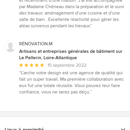
et récemment d'une maison. J'ai été accompagnée
étoiles
par Madame Chéneau dans la préparation et le suivi
sur
des travaux: aménagement d'une cuisine et d'une
5
salle de bain . Excellente réactivité pour gèrer les
aléas survenus pendant les trevaux”
RÉNOVATION.M
Artisans et entreprises générales de bâtiment sur
Le Pellerin, Loire-Atlantique
Note
15 septembre 2022
moyenne
“L'arche votre design est une agence de qualité qui
:
fait un super travail. Ma première collaboration avec
5
eux fut une totale réussite. Vous pouvez leur faire
étoiles
confiance, vous ne serez pas déçu.”
sur
5
Lieux à proximité