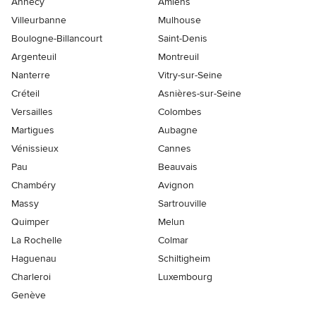
Annecy
Amiens
Villeurbanne
Mulhouse
Boulogne-Billancourt
Saint-Denis
Argenteuil
Montreuil
Nanterre
Vitry-sur-Seine
Créteil
Asnières-sur-Seine
Versailles
Colombes
Martigues
Aubagne
Vénissieux
Cannes
Pau
Beauvais
Chambéry
Avignon
Massy
Sartrouville
Quimper
Melun
La Rochelle
Colmar
Haguenau
Schiltigheim
Charleroi
Luxembourg
Genève