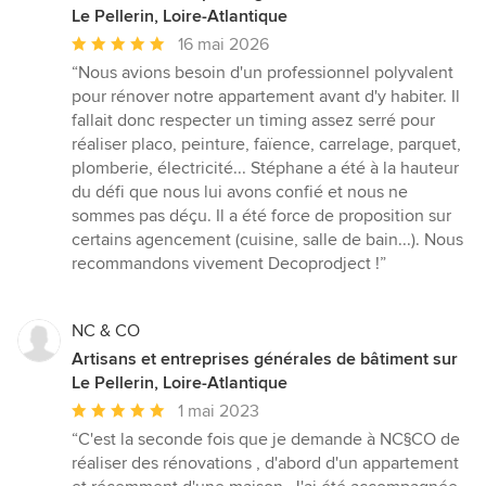
Le Pellerin, Loire-Atlantique
Note
16 mai 2026
moyenne
“Nous avions besoin d'un professionnel polyvalent
:
pour rénover notre appartement avant d'y habiter. Il
5
fallait donc respecter un timing assez serré pour
étoiles
réaliser placo, peinture, faïence, carrelage, parquet,
sur
plomberie, électricité... Stéphane a été à la hauteur
5
du défi que nous lui avons confié et nous ne
sommes pas déçu. Il a été force de proposition sur
certains agencement (cuisine, salle de bain...). Nous
recommandons vivement Decoprodject !”
NC & CO
Artisans et entreprises générales de bâtiment sur
Le Pellerin, Loire-Atlantique
Note
1 mai 2023
moyenne
“C'est la seconde fois que je demande à NC§CO de
:
réaliser des rénovations , d'abord d'un appartement
5