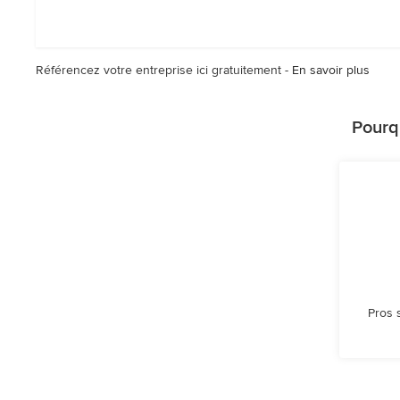
:
5
étoiles
sur
Référencez votre entreprise ici gratuitement -
En savoir plus
5
Pourq
Pros 