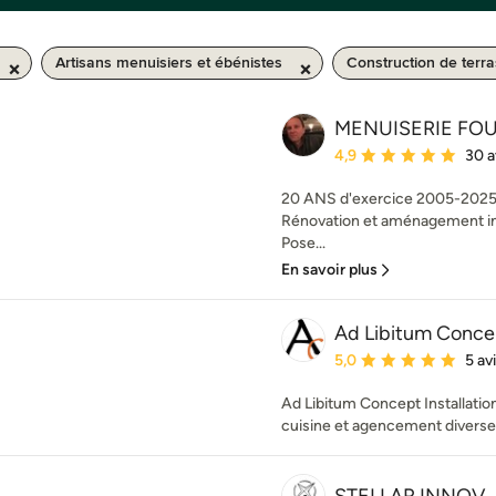
Artisans menuisiers et ébénistes
Construction de terr
MENUISERIE FOU
Note moyenne : 4.9 éto
4,9
30 a
20 ANS d'exercice 2005-2025 
Rénovation et aménagement int
Pose...
En savoir plus
Ad Libitum Conce
Note moyenne : 5 étoil
5,0
5 av
Ad Libitum Concept Installation
cuisine et agencement diverse