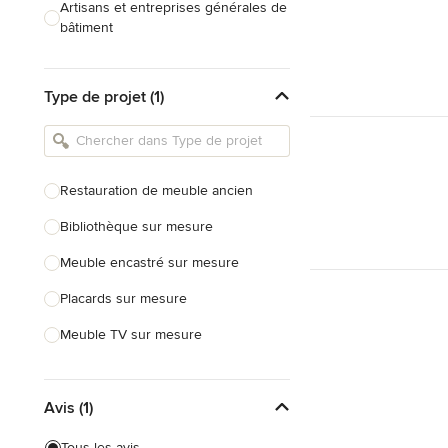
Artisans et entreprises générales de
bâtiment
Caves à vin sur mesure
Type de projet (1)
Charpentiers
Constructeurs de maison
Cuisinistes et concepteurs de
Restauration de meuble ancien
cuisine
Bibliothèque sur mesure
Décorateurs d'intérieur
Meuble encastré sur mesure
Home organisers
Placards sur mesure
Tout voir
Meuble TV sur mesure
Meuble sur mesure
Avis (1)
Étagères sur mesure
Dressing sur mesure
Tous les avis