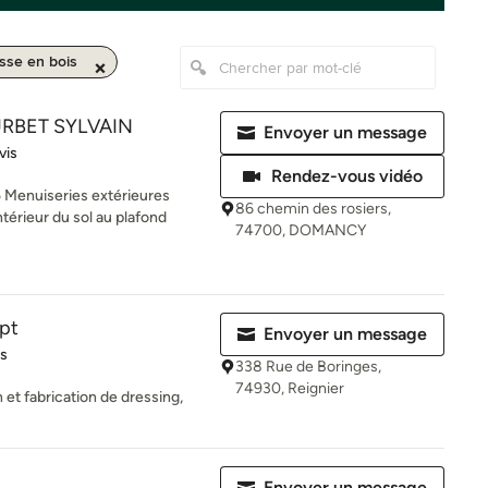
asse en bois
RBET SYLVAIN
Envoyer un message
iles sur 5
vis
Rendez-vous vidéo
Menuiseries extérieures
86 chemin des rosiers,
érieur du sol au plafond
74700, DOMANCY
pt
Envoyer un message
es sur 5
is
338 Rue de Boringes,
74930, Reignier
 et fabrication de dressing,
Envoyer un message