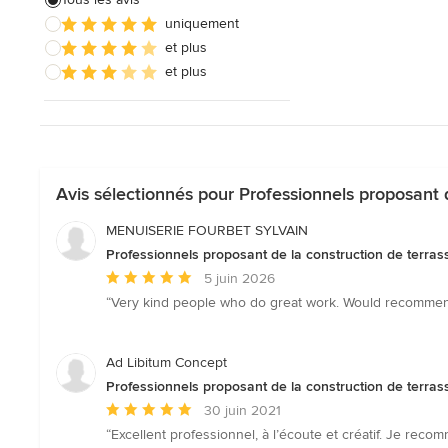
uniquement
Construction de terrasse en bois
et plus
Menuiserie
et plus
Tout voir
Avis sélectionnés pour Professionnels proposant d
MENUISERIE FOURBET SYLVAIN
Professionnels proposant de la construction de terras
Note
5 juin 2026
moyenne
“Very kind people who do great work. Would recommend t
:
5
étoiles
Ad Libitum Concept
sur
Professionnels proposant de la construction de terras
5
Note
30 juin 2021
moyenne
“Excellent professionnel, à l’écoute et créatif. Je reco