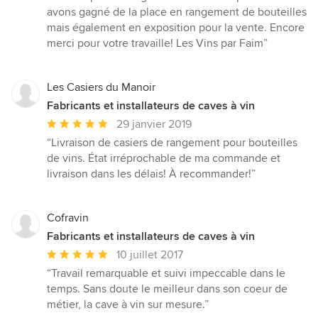
sur
avons gagné de la place en rangement de bouteilles
5
mais également en exposition pour la vente. Encore
merci pour votre travaille! Les Vins par Faim”
Les Casiers du Manoir
Fabricants et installateurs de caves à vin
Note
29 janvier 2019
moyenne
“Livraison de casiers de rangement pour bouteilles
:
de vins. État irréprochable de ma commande et
5
livraison dans les délais! À recommander!”
étoiles
sur
5
Cofravin
Fabricants et installateurs de caves à vin
Note
10 juillet 2017
moyenne
“Travail remarquable et suivi impeccable dans le
:
temps. Sans doute le meilleur dans son coeur de
5
métier, la cave à vin sur mesure.”
étoiles