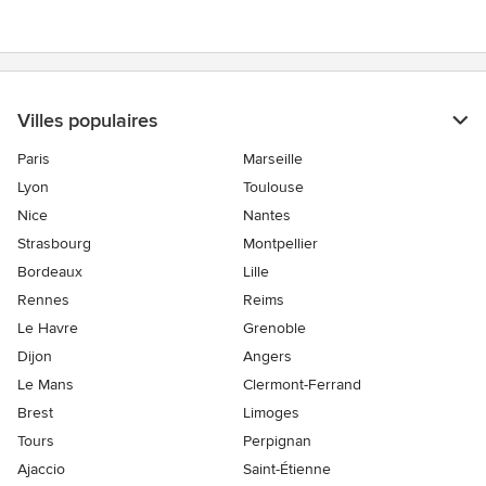
sur
5
Villes populaires
Paris
Marseille
Lyon
Toulouse
Nice
Nantes
Strasbourg
Montpellier
Bordeaux
Lille
Rennes
Reims
Le Havre
Grenoble
Dijon
Angers
Le Mans
Clermont-Ferrand
Brest
Limoges
Tours
Perpignan
Ajaccio
Saint-Étienne