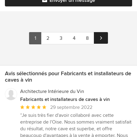
Envoyer un message
1
2
3
4
8
Avis sélectionnés pour Fabricants et installateurs de
caves à vin
Architecture Intérieure du Vin
Fabricants et installateurs de caves à vin
Note
29 septembre 2022
moyenne
“Je suis très fier d'avoir collaboré avec cette
:
entreprise de l'Oise. Nous sommes vraiment satisfait
5
du résultat, notre cave est superbe, et offre
étoiles
beaucoup d'avantages à la vente à emporter. Nous