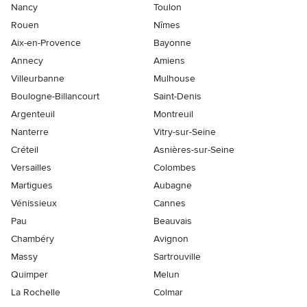
Nancy
Toulon
Rouen
Nîmes
Aix-en-Provence
Bayonne
Annecy
Amiens
Villeurbanne
Mulhouse
Boulogne-Billancourt
Saint-Denis
Argenteuil
Montreuil
Nanterre
Vitry-sur-Seine
Créteil
Asnières-sur-Seine
Versailles
Colombes
Martigues
Aubagne
Vénissieux
Cannes
Pau
Beauvais
Chambéry
Avignon
Massy
Sartrouville
Quimper
Melun
La Rochelle
Colmar