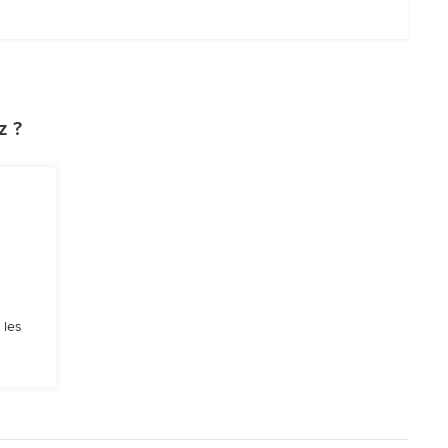
z ?
 les