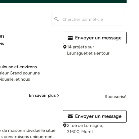
on
Envoyer un message
iles sur 5
vis
14 projets
sur
Launaguet et alentour
ulouse et environs
sieur Grand pour une
iduelle, et nous
En savoir plus
Sponsorisé
Envoyer un message
2 rue de Lomagne,
e maison individuelle situé
31600, Muret
ous construisons uniquemen...