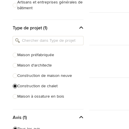
Artisans et entreprises générales de
bâtiment
Caves à vin sur mesure
Type de projet (1)
Charpentiers
Constructeurs de maison
Cuisinistes et concepteurs de
Maison préfabriquée
cuisine
Maison d'architecte
Décorateurs d'intérieur
Construction de maison neuve
Home organisers
Construction de chalet
Tout voir
Maison à ossature en bois
Tout voir
Avis (1)
Tous les avis