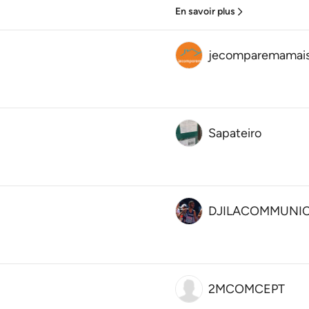
En savoir plus
jecomparemamai
Sapateiro
DJILACOMMUNI
2MCOMCEPT