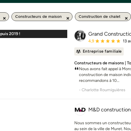
Constructeurs de maison
Construction de chalet
Grand Constructi
puis 2019 !
Note moyenne : 4.9 éto
4,9
13 a
Entreprise familiale
Constructeurs de maisons | To
Nous avons fait appel à Mon
construction de maison indiv
recommandons à 10...
- Charlotte Roumiguières
M&D construction
Nous sommes un constructeur d
au sein de la ville de Muret. N