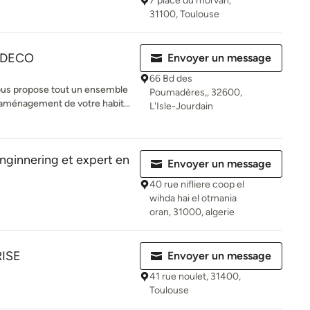
7 place du morvan,
31100, Toulouse
 DECO
Envoyer un message
66 Bd des
ous propose tout un ensemble
Poumadères,, 32600,
'aménagement de votre habit...
L'Isle-Jourdain
nginnering et expert en
Envoyer un message
40 rue nifliere coop el
wihda hai el otmania
oran, 31000, algerie
ISE
Envoyer un message
41 rue noulet, 31400,
Toulouse