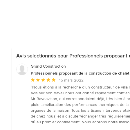
Avis sélectionnés pour Professionnels proposant 
Grand Construction
Professionnels proposant de la construction de chale
Note
15 mars 2022
moyenne
“Nous étions à la recherche d'un constructeur de villa m
:
avis sur son travail nous ont donné rapidement confian
5
Mr Ravoavison, qui correspondaient déjà, très bien à 
étoiles
pluie, amélioration des performances thermiques de la m
sur
organes de la maison. Tous les artisans intervenus étai
5
de chez nous) et à discuter/échanger très régulièremen
dû au premier confinement. Nous adorons notre maison