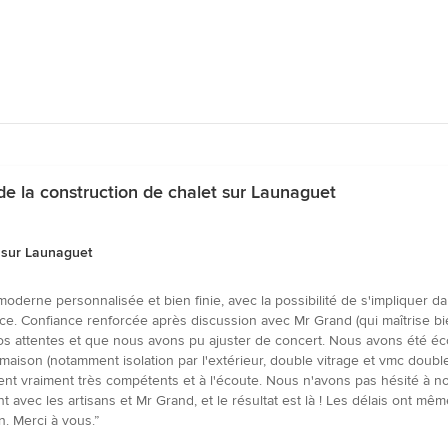
de la construction de chalet sur Launaguet
t sur Launaguet
oderne personnalisée et bien finie, avec la possibilité de s'impliquer dan
ce. Confiance renforcée après discussion avec Mr Grand (qui maîtrise bie
nos attentes et que nous avons pu ajuster de concert. Nous avons été é
aison (notamment isolation par l'extérieur, double vitrage et vmc double 
ent vraiment très compétents et à l'écoute. Nous n'avons pas hésité à nou
t avec les artisans et Mr Grand, et le résultat est là ! Les délais ont 
. Merci à vous.”