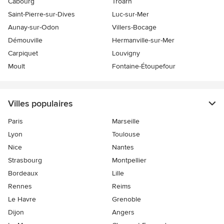
Cabourg
Troarn
Saint-Pierre-sur-Dives
Luc-sur-Mer
Aunay-sur-Odon
Villers-Bocage
Démouville
Hermanville-sur-Mer
Carpiquet
Louvigny
Moult
Fontaine-Étoupefour
Villes populaires
Paris
Marseille
Lyon
Toulouse
Nice
Nantes
Strasbourg
Montpellier
Bordeaux
Lille
Rennes
Reims
Le Havre
Grenoble
Dijon
Angers