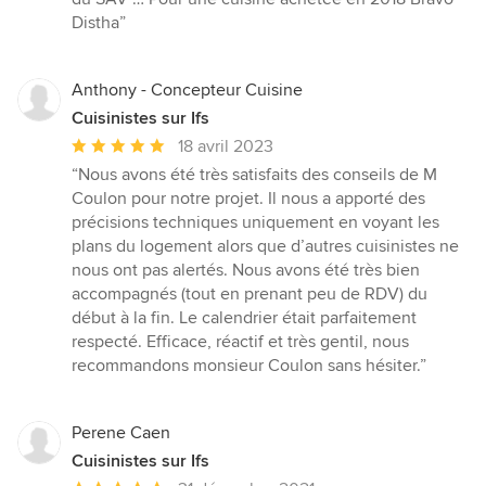
Distha”
Anthony - Concepteur Cuisine
Cuisinistes sur Ifs
Note
18 avril 2023
moyenne
“Nous avons été très satisfaits des conseils de M
:
Coulon pour notre projet. Il nous a apporté des
5
précisions techniques uniquement en voyant les
étoiles
plans du logement alors que d’autres cuisinistes ne
sur
nous ont pas alertés. Nous avons été très bien
5
accompagnés (tout en prenant peu de RDV) du
début à la fin. Le calendrier était parfaitement
respecté. Efficace, réactif et très gentil, nous
recommandons monsieur Coulon sans hésiter.”
Perene Caen
Cuisinistes sur Ifs