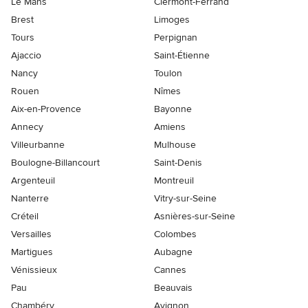
Le Mans
Clermont-Ferrand
Brest
Limoges
Tours
Perpignan
Ajaccio
Saint-Étienne
Nancy
Toulon
Rouen
Nîmes
Aix-en-Provence
Bayonne
Annecy
Amiens
Villeurbanne
Mulhouse
Boulogne-Billancourt
Saint-Denis
Argenteuil
Montreuil
Nanterre
Vitry-sur-Seine
Créteil
Asnières-sur-Seine
Versailles
Colombes
Martigues
Aubagne
Vénissieux
Cannes
Pau
Beauvais
Chambéry
Avignon