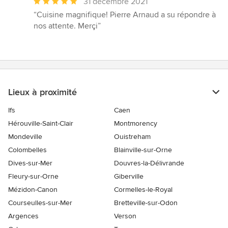
Note
31 décembre 2021
moyenne
“Cuisine magnifique! Pierre Arnaud a su répondre à
:
nos attente. Merçi”
5
étoiles
sur
5
Lieux à proximité
Ifs
Caen
Hérouville-Saint-Clair
Montmorency
Mondeville
Ouistreham
Colombelles
Blainville-sur-Orne
Dives-sur-Mer
Douvres-la-Délivrande
Fleury-sur-Orne
Giberville
Mézidon-Canon
Cormelles-le-Royal
Courseulles-sur-Mer
Bretteville-sur-Odon
Argences
Verson