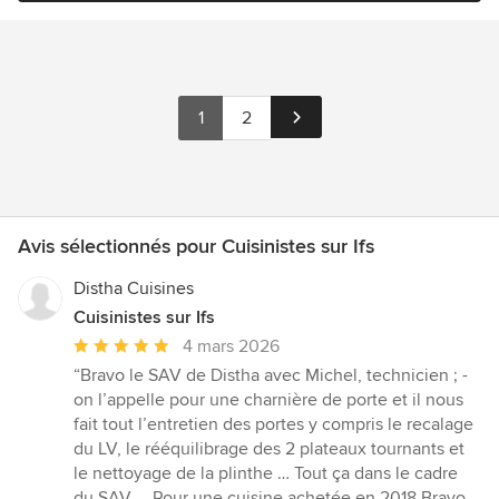
1
2
Avis sélectionnés pour Cuisinistes sur Ifs
Distha Cuisines
Cuisinistes sur Ifs
Note
4 mars 2026
moyenne
“Bravo le SAV de Distha avec Michel, technicien ; -
:
on l’appelle pour une charnière de porte et il nous
5
fait tout l’entretien des portes y compris le recalage
étoiles
du LV, le rééquilibrage des 2 plateaux tournants et
sur
le nettoyage de la plinthe … Tout ça dans le cadre
5
du SAV … Pour une cuisine achetée en 2018 Bravo