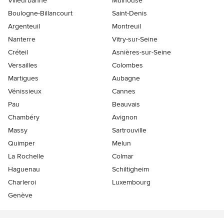
Villeurbanne
Mulhouse
Boulogne-Billancourt
Saint-Denis
Argenteuil
Montreuil
Nanterre
Vitry-sur-Seine
Créteil
Asnières-sur-Seine
Versailles
Colombes
Martigues
Aubagne
Vénissieux
Cannes
Pau
Beauvais
Chambéry
Avignon
Massy
Sartrouville
Quimper
Melun
La Rochelle
Colmar
Haguenau
Schiltigheim
Charleroi
Luxembourg
Genève