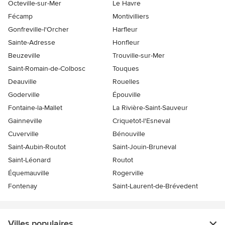
Octeville-sur-Mer
Le Havre
Fécamp
Montivilliers
Gonfreville-l'Orcher
Harfleur
Sainte-Adresse
Honfleur
Beuzeville
Trouville-sur-Mer
Saint-Romain-de-Colbosc
Touques
Deauville
Rouelles
Goderville
Épouville
Fontaine-la-Mallet
La Rivière-Saint-Sauveur
Gainneville
Criquetot-l'Esneval
Cuverville
Bénouville
Saint-Aubin-Routot
Saint-Jouin-Bruneval
Saint-Léonard
Routot
Équemauville
Rogerville
Fontenay
Saint-Laurent-de-Brévedent
Villes populaires