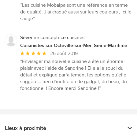
moyenne
“Les cuisine Mobalpa sont une référence en terme
:
de qualité. J'ai craqué aussi sur leurs couleurs , ici le
5
sauge”
étoiles
sur
5
Séverine conceptrice cuisines
Cuisinistes sur Octeville-sur-Mer, Seine-Maritime
Note
26 août 2019
moyenne
“Envisager ma nouvelle cuisine a été un énorme
:
plaisir avec l’aide de Sandrine ! Elle a le souci du
5
détail et explique parfaitement les options qu’elle
étoiles
suggère... rien d’inutile ou de gadget, du beau, du
sur
fonctionnel ! Encore merci Sandrine !”
5
Lieux à proximité