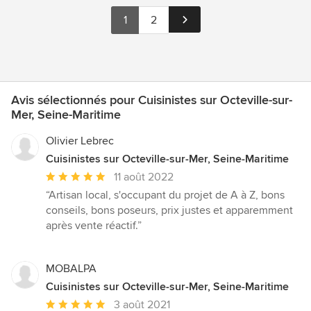
1
2
Avis sélectionnés pour Cuisinistes sur Octeville-sur-
Mer, Seine-Maritime
Olivier Lebrec
Cuisinistes sur Octeville-sur-Mer, Seine-Maritime
Note
11 août 2022
moyenne
“Artisan local, s'occupant du projet de A à Z, bons
:
conseils, bons poseurs, prix justes et apparemment
5
après vente réactif.”
étoiles
sur
5
MOBALPA
Cuisinistes sur Octeville-sur-Mer, Seine-Maritime
Note
3 août 2021