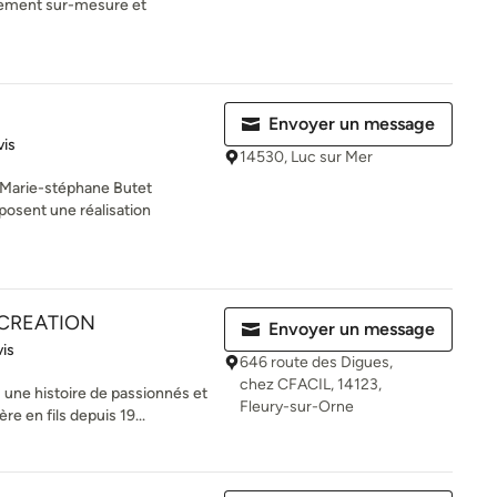
ncement sur-mesure et
Envoyer un message
iles sur 5
vis
14530, Luc sur Mer
t Marie-stéphane Butet
oposent une réalisation
 CREATION
Envoyer un message
es sur 5
vis
646 route des Digues,
chez CFACIL, 14123,
: une histoire de passionnés et
Fleury-sur-Orne
e en fils depuis 19...