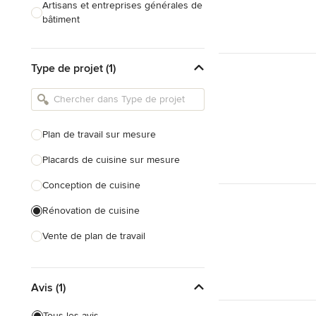
Artisans et entreprises générales de
bâtiment
Caves à vin sur mesure
Type de projet (1)
Charpentiers
Constructeurs de maison
Cuisinistes et concepteurs de
Plan de travail sur mesure
cuisine
Placards de cuisine sur mesure
Décorateurs d'intérieur
Conception de cuisine
Home organisers
Rénovation de cuisine
Tout voir
Vente de plan de travail
Installation de cuisine
Avis (1)
Tout voir
Tous les avis