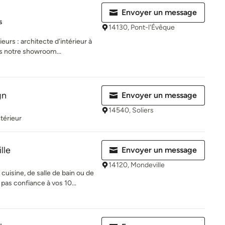
Envoyer un message
es sur 5
s
14130, Pont-l'Évêque
eurs : architecte d'intérieur à
ns notre showroom...
gn
Envoyer un message
14540, Soliers
térieur
lle
Envoyer un message
14120, Mondeville
uisine, de salle de bain ou de
pas confiance à vos 10...