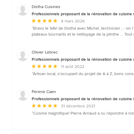
Distha Cuisines
Professionnels proposant de la rénovation de cuisine 
Note
4 mars 2026
moyenne
“Bravo le SAV de Distha avec Michel, technicien ; - on l
:
plateaux tournants et le nettoyage de la plinthe … Tou
5
étoiles
sur
Olivier Lebrec
5
Professionnels proposant de la rénovation de cuisine 
Note
11 août 2022
moyenne
“Artisan local, s'occupant du projet de A à Z, bons cons
:
5
étoiles
Perene Caen
sur
Professionnels proposant de la rénovation de cuisine 
5
Note
31 décembre 2021
moyenne
“Cuisine magnifique! Pierre Arnaud a su répondre à nos
:
5
étoiles