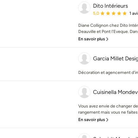
Dito Intérieurs
Note moyenne : 5 étoil
5,0
1 avi
Diane Collignon chez Dito Intéri
Deauville et Pont l'Eveque. Da
En savoir plus
Garcia Millet Desi
Décoration et agencement d'in
Cuisinella Mondevi
Vous avez envie de changer de c
rangement mais vous ne faites 
En savoir plus