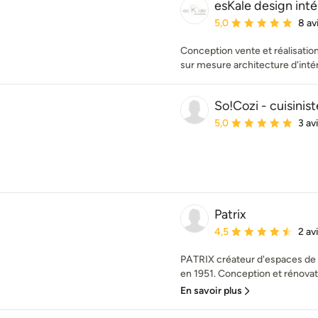
esKale design inté
Note moyenne : 5 étoil
5,0
8 av
Conception vente et réalisati
sur mesure architecture d'inté
So!Cozi - cuisinist
Note moyenne : 5 étoil
5,0
3 av
Patrix
Note moyenne : 4.5 éto
4,5
2 av
PATRIX créateur d'espaces de v
en 1951. Conception et rénovatio
En savoir plus