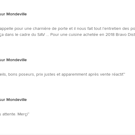
sur Mondeville
’appelle pour une charnière de porte et il nous fait tout l’entretien des p
t ça dans le cadre du SAV … Pour une cuisine achetée en 2018 Bravo Dis
sur Mondeville
eils, bons poseurs, prix justes et apparemment après vente réactif.”
sur Mondeville
 attente. Merçi”