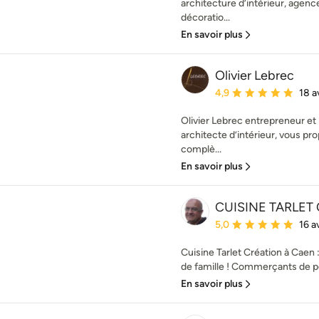
architecture d’intérieur, age
décoratio...
En savoir plus
Olivier Lebrec
Note moyenne : 4.9 éto
4,9
18 a
Olivier Lebrec entrepreneur e
architecte d’intérieur, vous pr
complè...
En savoir plus
CUISINE TARLET
Note moyenne : 5 étoil
5,0
16 a
Cuisine Tarlet Création à Caen 
de famille ! Commerçants de pèr
En savoir plus