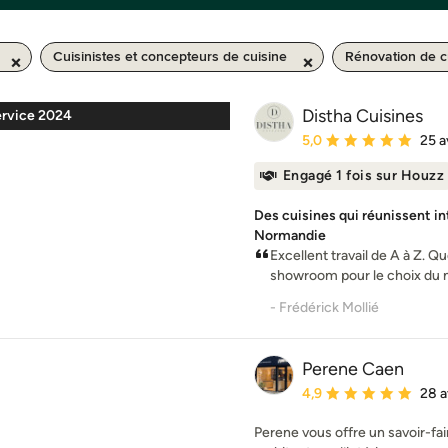
Cuisinistes et concepteurs de cuisine
Rénovation de c
Distha Cuisines
ervice 2024
Note moyenne : 5 étoil
5,0
25 a
Engagé 1 fois sur Houzz
Des cuisines qui réunissent in
Normandie
Excellent travail de A à Z. Qu
showroom pour le choix du mo
- Frédérick Mollié
Perene Caen
Note moyenne : 4.9 éto
4,9
28 a
Perene vous offre un savoir-fair