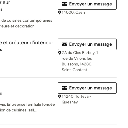
rieur
Envoyer un message
es sur 5
is
14000, Caen
on de cuisines contemporaines
rieure et décoration
e et créateur d'intérieur
Envoyer un message
es sur 5
is
ZA du Clos Barbey, 1
rue de Villons les
Buissons, 14280,
Saint-Contest
Envoyer un message
iles sur 5
is
14240, Torteval-
Quesnay
ie. Entreprise familiale fondée
n de cuisines, sall...