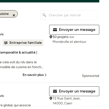
uisine
Envoyer un message
es sur 5
vis
50 projets
sur
Mondeville et alentour
Entreprise familiale
temporalité & actualité |
e cela soit du rdv dans le
dèle de cuisine en foncti...
En savoir plus
Sponsorisé
Envoyer un message
iles sur 5
vis
72 Rue Saint Jean,
14000, Caen
e global, qui associe