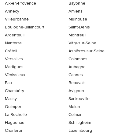
Aix-en-Provence
Bayonne
Annecy
Amiens
Villeurbanne
Mulhouse
Boulogne-Billancourt
Saint-Denis
Argenteuil
Montreuil
Nanterre
Vitry-sur-Seine
Créteil
Asnières-sur-Seine
Versailles
Colombes
Martigues
Aubagne
Vénissieux
Cannes
Pau
Beauvais
Chambéry
Avignon
Massy
Sartrouville
Quimper
Melun
La Rochelle
Colmar
Haguenau
Schiltigheim
Charleroi
Luxembourg