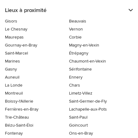
Lieux à proximité
Gisors
Beauvais
Le Chesnay
Vernon
Maurepas
Corbie
Gournay-en-Bray
Magny-en-Vexin
Saint-Marcel
Étrépagny
Marines
Chaumont-en-Vexin
Gasny
Sérifontaine
Auneuil
Ennery
La Londe
Chars
Montreuil
Limetz-Villez
Boissy-l'Aillerie
Saint-Germer-de-Fly
Ferrières-en-Bray
Lachapelle-aux-Pots
Trie-Château
Saint-Paul
Bézu-Saint-Éloi
Goincourt
Fontenay
Ons-en-Bray