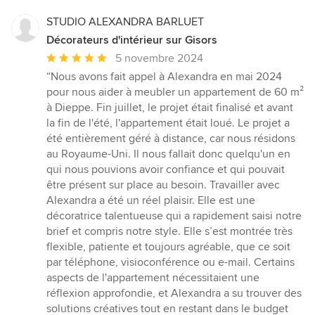
STUDIO ALEXANDRA BARLUET
Décorateurs d'intérieur sur Gisors
Note
5 novembre 2024
moyenne
“Nous avons fait appel à Alexandra en mai 2024
:
pour nous aider à meubler un appartement de 60 m²
5
à Dieppe. Fin juillet, le projet était finalisé et avant
étoiles
la fin de l'été, l'appartement était loué. Le projet a
sur
été entièrement géré à distance, car nous résidons
5
au Royaume-Uni. Il nous fallait donc quelqu'un en
qui nous pouvions avoir confiance et qui pouvait
être présent sur place au besoin. Travailler avec
Alexandra a été un réel plaisir. Elle est une
décoratrice talentueuse qui a rapidement saisi notre
brief et compris notre style. Elle s’est montrée très
flexible, patiente et toujours agréable, que ce soit
par téléphone, visioconférence ou e-mail. Certains
aspects de l'appartement nécessitaient une
réflexion approfondie, et Alexandra a su trouver des
solutions créatives tout en restant dans le budget