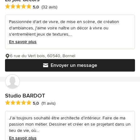
Note moyenne : 5 étoiles sur 5
5,0
(32 avis)
Passionnée d'art de vivre, de mise en scène, de création
d'ambiances, j'aime voire naître un décor à vivre ou
s'entremêlent jeux de textures,...
En savoir plus
6 rue du Vert bois, 60540, Bornel
Envoyer un message
Studio BARDOT
Note moyenne : 5 étoiles sur 5
5,0
(11 avis)
J’ai toujours souhaité être architecte d’intérieur. Faire de ma
passion mon métier. Dessiner et créer en se projetant dans un
lieu de vie, où...
En savoir plus