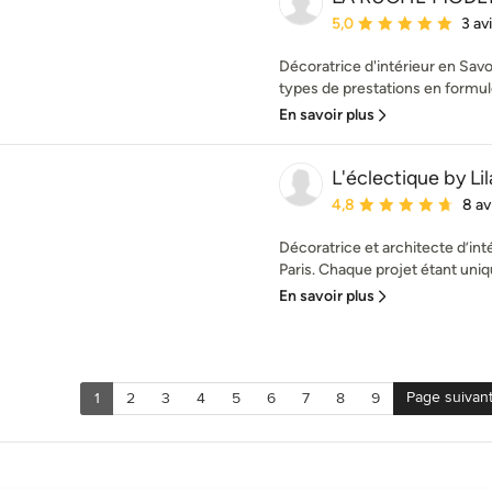
Note moyenne : 5 étoil
5,0
3 av
Décoratrice d'intérieur en Savo
types de prestations en formul
En savoir plus
L'éclectique by Li
Note moyenne : 4.8 éto
4,8
8 av
Décoratrice et architecte d’int
Paris. Chaque projet étant uniqu
En savoir plus
Page suivan
1
2
3
4
5
6
7
8
9