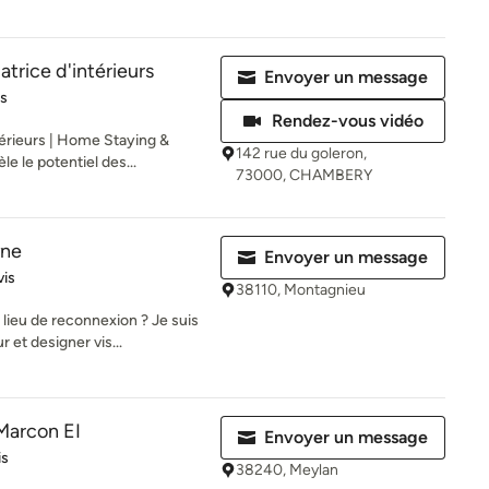
atrice d'intérieurs
Envoyer un message
es sur 5
is
Rendez-vous vidéo
ntérieurs | Home Staying &
142 rue du goleron,
le le potentiel des...
73000, CHAMBERY
yne
Envoyer un message
iles sur 5
vis
38110, Montagnieu
n lieu de reconnexion ? Je suis
r et designer vis...
Marcon EI
Envoyer un message
iles sur 5
is
38240, Meylan