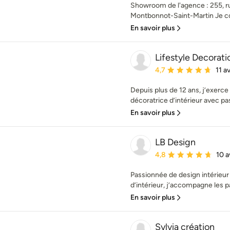
Showroom de l'agence : 255, r
Montbonnot-Saint-Martin Je co
En savoir plus
Lifestyle Decorati
Note moyenne : 4.7 éto
4,7
11 av
Depuis plus de 12 ans, j’exerce 
décoratrice d’intérieur avec pas
En savoir plus
LB Design
Note moyenne : 4.8 éto
4,8
10 a
Passionnée de design intérieur
d’intérieur, j’accompagne les par
En savoir plus
Sylvia création