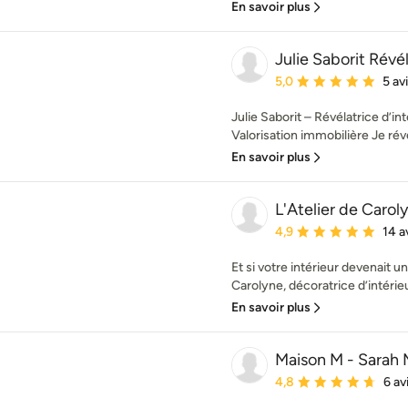
En savoir plus
Julie Saborit Révél
Note moyenne : 5 étoil
5,0
5 av
Julie Saborit – Révélatrice d’i
Valorisation immobilière Je révè
En savoir plus
L'Atelier de Carol
Note moyenne : 4.9 éto
4,9
14 a
Et si votre intérieur devenait u
Carolyne, décoratrice d’intérieu
En savoir plus
Maison M - Sarah 
Note moyenne : 4.8 éto
4,8
6 av