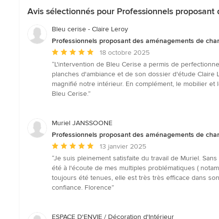
Avis sélectionnés pour Professionnels proposa
Bleu cerise - Claire Leroy
Professionnels proposant des aménagements de cha
Note
18 octobre 2025
moyenne
“L'intervention de Bleu Cerise a permis de perfectionn
:
planches d'ambiance et de son dossier d'étude Claire Le
5
magnifié notre intérieur. En complément, le mobilier 
étoiles
Bleu Cerise.”
sur
5
Muriel JANSSOONE
Professionnels proposant des aménagements de cha
Note
13 janvier 2025
moyenne
“Je suis pleinement satisfaite du travail de Muriel. Sans
:
été à l'écoute de mes multiples problématiques ( notamm
5
toujours été tenues, elle est très très efficace dans s
étoiles
confiance. Florence”
sur
5
ESPACE D'ENVIE / Décoration d'Intérieur