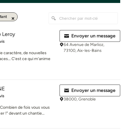
fant
e Leroy
Envoyer un message
iles sur 5
vis
64 Avenue de Marlioz,
73100, Aix-les-Bains
de caractère, de nouvelles
ces… C’est ce qui m’anime
NE
Envoyer un message
iles sur 5
vis
38000, Grenoble
t Combien de fois vous vous
r !" devant un chantie...