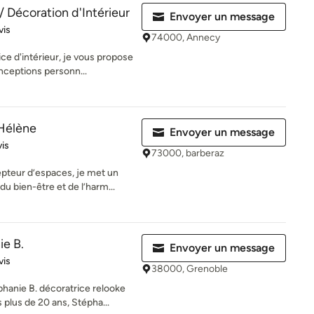
Décoration d'Intérieur
Envoyer un message
iles sur 5
vis
74000, Annecy
ce d'intérieur, je vous propose
nceptions personn...
Hélène
Envoyer un message
iles sur 5
vis
73000, barberaz
epteur d’espaces, je met un
du bien-être et de l’harm...
e B.
Envoyer un message
es sur 5
vis
38000, Grenoble
phanie B. décoratrice relooke
plus de 20 ans, Stépha...