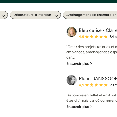
Décorateurs d'intérieur
Aménagement de chambre en
Bleu cerise - Clair
Note moyenne : 4.9 éto
4,9
34 a
"Créer des projets uniques et 
ambiances, aménager des espa
dan...
En savoir plus
Muriel JANSSOO
Note moyenne : 4.9 éto
4,9
29 a
Disponible en Jullet et en Aou
êtes dit "mais par où commence
En savoir plus