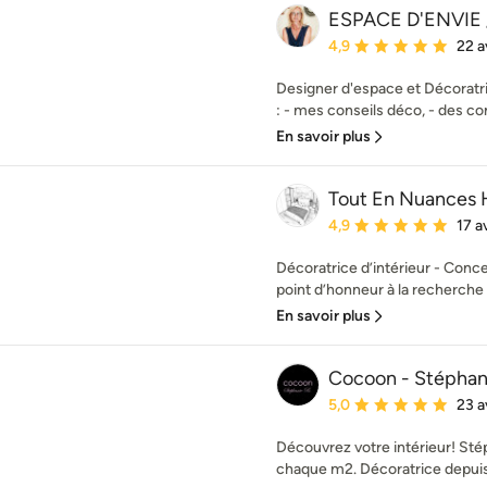
ESPACE D'ENVIE / 
Note moyenne : 4.9 éto
4,9
22 a
Designer d'espace et Décoratri
: - mes conseils déco, - des co
En savoir plus
Tout En Nuances 
Note moyenne : 4.9 éto
4,9
17 a
Décoratrice d’intérieur - Conc
point d’honneur à la recherche 
En savoir plus
Cocoon - Stéphani
Note moyenne : 5 étoil
5,0
23 a
Découvrez votre intérieur! Sté
chaque m2. Décoratrice depuis 