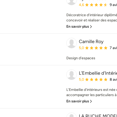
Note moyenne : 4.6 éto
4,6
9 av
Décoratrice d’intérieur diplôm
concevoir et réaliser des espac
En savoir plus
Camille Roy
Note moyenne : 5 étoil
5,0
7 av
Design d'espaces
L’Embellie d’Intéri
Note moyenne : 5 étoil
5,0
8 av
L'Embellie d'intérieurs est née 
accompagner les particuliers à s
En savoir plus
LA RUCHE MODE