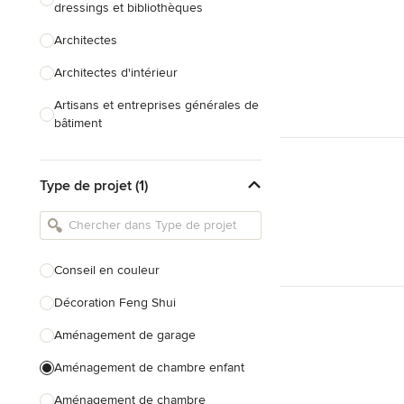
dressings et bibliothèques
Architectes
Architectes d'intérieur
Artisans et entreprises générales de
bâtiment
Caves à vin sur mesure
Type de projet (1)
Charpentiers
Constructeurs de maison
Cuisinistes et concepteurs de
Conseil en couleur
cuisine
Décoration Feng Shui
Décorateurs d'intérieur
Aménagement de garage
Home organisers
Aménagement de chambre enfant
Tout voir
Aménagement de chambre