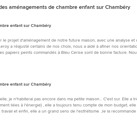
nt des aménagements de chambre enfant sur Chambéry
mbre enfant sur Chambéry
er le projet d'aménagement de notre future maison, avec une analyse et 
roy a réajusté certains de nos choix, nous a aidé à afiner nos orientati
et les papiers peints commandés à Bleu Cerise sont de bonne facture. No
mbre enfant sur Chambéry
 elle, je n'habiterai pas encore dans ma petite maison... C'est sur. Elle a 
ent liées à l'énergie) , elle a toujours tenu compte de mon budget, elle
on travail et enfin, elle a un grand sens de l'esthétisme. Je la recomman