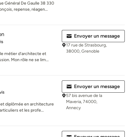
ue Général De Gaulle 38 330
nçois, repense, réagen...
on
Envoyer un message
iles sur 5
is
17 rue de Strasbourg,
38000, Grenoble
le métier d’architecte et
sion. Mon rôle ne se lim...
Envoyer un message
iles sur 5
vis
57 bis avenue de la
Maveria, 74000,
 et diplômée en architecture
Annecy
ticuliers et les profe...
Envoyer un message