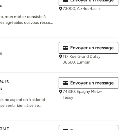
iles sur 5
is
73000, Aix-les-bains
ée, mon métier consiste à
es agréables qui vous resse...
Envoyer un message
es sur 5
is
117 Rue Grand Dufay,
38660, Lumbin
eurs
Envoyer un message
es sur 5
is
74330, Epagny Metz-
Tessy
d'une aspiration à aider et
e sentir bien, à se se...
RNE