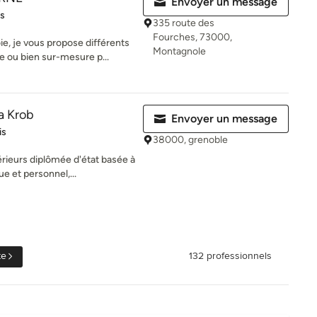
Envoyer un message
es sur 5
is
335 route des
Fourches, 73000,
ie, je vous propose différents
Montagnole
e ou bien sur-mesure p...
la Krob
Envoyer un message
iles sur 5
is
38000, grenoble
érieurs diplômée d'état basée à
e et personnel,...
te
132 professionnels