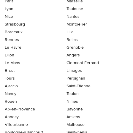
Paris
Marseille
Lyon
Toulouse
Nice
Nantes
Strasbourg
Montpellier
Bordeaux
Lille
Rennes
Reims
Le Havre
Grenoble
Dijon
Angers
Le Mans
Clermont-Ferrand
Brest
Limoges
Tours
Perpignan
Ajaccio
Saint-Étienne
Nancy
Toulon
Rouen
Nîmes
Aix-en-Provence
Bayonne
Annecy
Amiens
Villeurbanne
Mulhouse
Boulogne-Billancourt
Saint-Denis