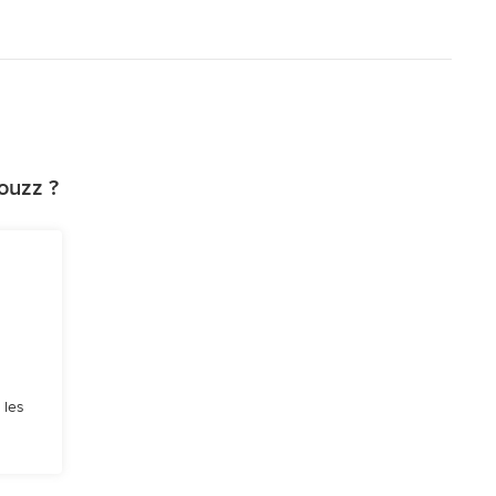
ouzz ?
 les