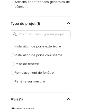
Artisans et entreprises générales de
bâtiment
Caves à vin sur mesure
Type de projet (1)
Charpentiers
Constructeurs de maison
Cuisinistes et concepteurs de
Installation de porte extérieure
cuisine
Installation de porte coulissante
Décorateurs d'intérieur
Pose de fenêtre
Home organisers
Remplacement de fenêtre
Tout voir
Fenêtre sur mesure
Stores et volets roulants
Avis (1)
Menuiserie en aluminium
Menuiserie en PVC
Tous les avis