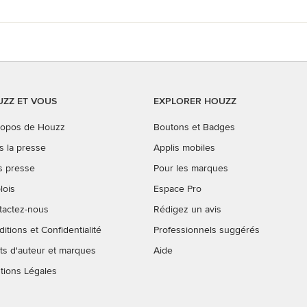
ZZ ET VOUS
EXPLORER HOUZZ
ropos de Houzz
Boutons et Badges
s la presse
Applis mobiles
s presse
Pour les marques
lois
Espace Pro
tactez-nous
Rédigez un avis
ditions
et
Confidentialité
Professionnels suggérés
ts d'auteur et marques
Aide
tions Légales