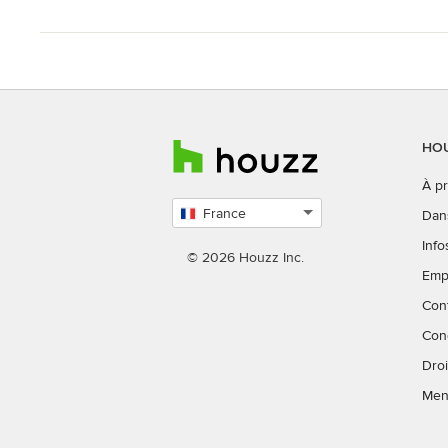
HOU
À p
France
Dan
Choisissez
Info
un
© 2026 Houzz Inc.
Emp
pays
Con
Con
Droi
Men