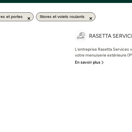
res et portes
Stores et volets roulants
RASETTA SERVIC
L’entreprise Rasetta Services 
votre menuiserie extérieure (
En savoir plus