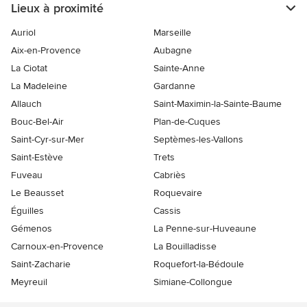
Lieux à proximité
Auriol
Marseille
Aix-en-Provence
Aubagne
La Ciotat
Sainte-Anne
La Madeleine
Gardanne
Allauch
Saint-Maximin-la-Sainte-Baume
Bouc-Bel-Air
Plan-de-Cuques
Saint-Cyr-sur-Mer
Septèmes-les-Vallons
Saint-Estève
Trets
Fuveau
Cabriès
Le Beausset
Roquevaire
Éguilles
Cassis
Gémenos
La Penne-sur-Huveaune
Carnoux-en-Provence
La Bouilladisse
Saint-Zacharie
Roquefort-la-Bédoule
Meyreuil
Simiane-Collongue