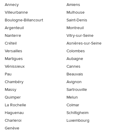
Annecy
Amiens
Villeurbanne
Mulhouse
Boulogne-Billancourt
Saint-Denis
Argenteuil
Montreuil
Nanterre
Vitry-sur-Seine
Créteil
Asnières-sur-Seine
Versailles
Colombes
Martigues
Aubagne
Vénissieux
Cannes
Pau
Beauvais
Chambéry
Avignon
Massy
Sartrouville
Quimper
Melun
La Rochelle
Colmar
Haguenau
Schiltigheim
Charleroi
Luxembourg
Genève