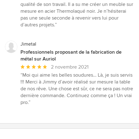
:
qualité de son travail. Il a su me créer un meuble sur
5
mesure en acier Thermolaqué noir. Je n’hésiterai
étoiles
pas une seule seconde à revenir vers lui pour
sur
d’autres projets.”
5
Jimetal
Professionnels proposant de la fabrication de
métal sur Auriol
Note
2 novembre 2021
moyenne
“Moi qui aime les belles soudures… Là, je suis servis
:
!!! Merci à Jimmy d’avoir réalisé sur mesure la table
5
de nos rêve. Une chose est sûr, ce ne sera pas notre
étoiles
dernière commande. Continuez comme ça ! Un vrai
sur
pro.”
5