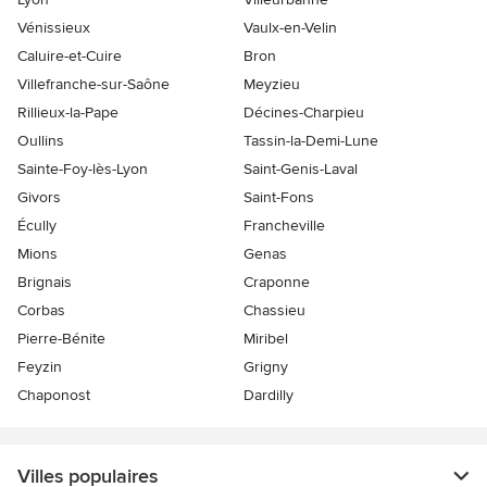
Vénissieux
Vaulx-en-Velin
Caluire-et-Cuire
Bron
Villefranche-sur-Saône
Meyzieu
Rillieux-la-Pape
Décines-Charpieu
Oullins
Tassin-la-Demi-Lune
Sainte-Foy-lès-Lyon
Saint-Genis-Laval
Givors
Saint-Fons
Écully
Francheville
Mions
Genas
Brignais
Craponne
Corbas
Chassieu
Pierre-Bénite
Miribel
Feyzin
Grigny
Chaponost
Dardilly
Villes populaires