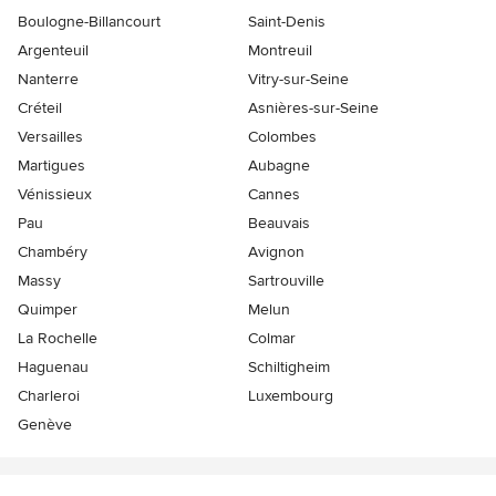
Boulogne-Billancourt
Saint-Denis
Argenteuil
Montreuil
Nanterre
Vitry-sur-Seine
Créteil
Asnières-sur-Seine
Versailles
Colombes
Martigues
Aubagne
Vénissieux
Cannes
Pau
Beauvais
Chambéry
Avignon
Massy
Sartrouville
Quimper
Melun
La Rochelle
Colmar
Haguenau
Schiltigheim
Charleroi
Luxembourg
Genève