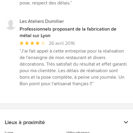
:
pose, respect des délais.”
5
étoiles
sur
Les Ateliers Dumillier
5
Professionnels proposant de la fabrication de
métal sur Lyon
Note
26 avril 2016
moyenne
“J'ai fait appel à cette entreprise pour la réalisation
:
de l'enseigne de mon restaurant et divers
4
décorations. Très satisfait du résultat et effet garanti
étoiles
pour ma clientèle. Les délais de réalisation sont
sur
bons et la pose complète, à peine une journée. Un
5
Bon point pour l'artisanat français !!”
Lieux à proximité
Lyon
Villeurbanne