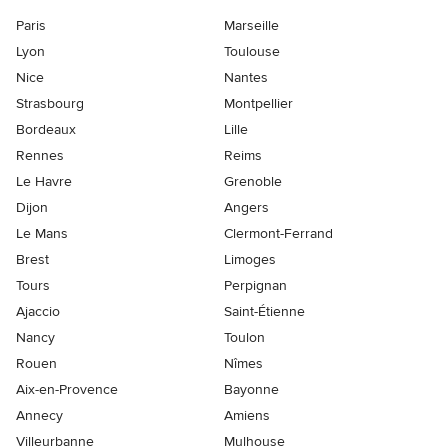
Paris
Marseille
Lyon
Toulouse
Nice
Nantes
Strasbourg
Montpellier
Bordeaux
Lille
Rennes
Reims
Le Havre
Grenoble
Dijon
Angers
Le Mans
Clermont-Ferrand
Brest
Limoges
Tours
Perpignan
Ajaccio
Saint-Étienne
Nancy
Toulon
Rouen
Nîmes
Aix-en-Provence
Bayonne
Annecy
Amiens
Villeurbanne
Mulhouse