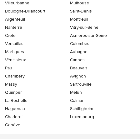
Villeurbanne
Mulhouse
Boulogne-Billancourt
Saint-Denis
Argenteuil
Montreuil
Nanterre
Vitry-sur-Seine
Créteil
Asnières-sur-Seine
Versailles
Colombes
Martigues
Aubagne
Vénissieux
Cannes
Pau
Beauvais
Chambéry
Avignon
Massy
Sartrouville
Quimper
Melun
La Rochelle
Colmar
Haguenau
Schiltigheim
Charleroi
Luxembourg
Genève