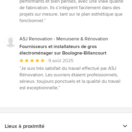
performants et bien pensés, avec une vraie qualité
sur
de fabrication. Ils s’intègrent facilement dans des
5
projets sur mesure, tant sur le plan esthétique que
fonctionnel.”
ASJ Renovation - Menuiserie & Rénovation
Fournisseurs et installateurs de gros
électroménager sur Boulogne-Billancourt
Note
9 août 2025
moyenne
“Je suis très satisfait du travail effectué par ASJ
:
Rénovation. Les ouvriers étaient professionnels,
5
sérieux, toujours ponctuels et la qualité du travail
étoiles
est exceptionnelle.”
sur
5
Lieux à proximité