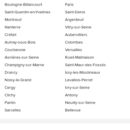
Boulogne-Billancourt
Paris
Saint-Quentin-en-Yvelines
Saint-Denis
Montreuil
Argenteuil
Nanterre
Vitry-sur-Seine
Créteil
Aubervilliers
Aulnay-sous-Bois
Colombes
Courbevoie
Versailles
Asnières-sur-Seine
Rueil-Malmaison
Champigny-sur-Marne
Saint-Maur-des-Fossés
Drancy
Issy-les-Moulineaux
Noisy-le-Grand
Levallois-Perret
Cergy
Ivry-sur-Seine
Clichy
Antony
Pantin
Neuilly-sur-Seine
Sarcelles
Bellevue