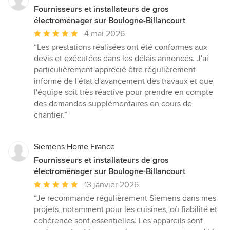
Fournisseurs et installateurs de gros
électroménager sur Boulogne-Billancourt
Note
4 mai 2026
moyenne
“Les prestations réalisées ont été conformes aux
:
devis et exécutées dans les délais annoncés. J'ai
5
particulièrement apprécié être régulièrement
étoiles
informé de l'état d'avancement des travaux et que
sur
l'équipe soit très réactive pour prendre en compte
5
des demandes supplémentaires en cours de
chantier.”
Siemens Home France
Fournisseurs et installateurs de gros
électroménager sur Boulogne-Billancourt
Note
13 janvier 2026
moyenne
“Je recommande régulièrement Siemens dans mes
:
projets, notamment pour les cuisines, où fiabilité et
5
cohérence sont essentielles. Les appareils sont
étoiles