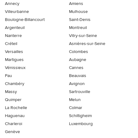
Annecy
Amiens
Villeurbanne
Mulhouse
Boulogne-Billancourt
Saint-Denis
Argenteuil
Montreuil
Nanterre
Vitry-sur-Seine
Créteil
Asnières-sur-Seine
Versailles
Colombes
Martigues
Aubagne
Vénissieux
Cannes
Pau
Beauvais
Chambéry
Avignon
Massy
Sartrouville
Quimper
Melun
La Rochelle
Colmar
Haguenau
Schiltigheim
Charleroi
Luxembourg
Genève