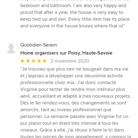
bedroom and bathroom. I am also very happy and
proud that after a year, the house is very easy to
keep tied up and zen. Every little item has its place
and everyone in the house knows where that is!”
Quotidien Serein
Home organisers sur Poisy, Haute-Savoie
Note
2 novembre 2020
moyenne
“Je trouvais que plus rien ne bougeait dans ma vie
:
et j'aspirais à développer une deuxième activité
5
professionnelle chez moi. J'ai donc contacté
étoiles
Virginie pour tenter de rendre mon intérieur plus
sur
aéré, accueillant et adapté à mes nouveaux projets.
5
Dès le 1er rendez-vous, des changements se sont
amorcés, tant au niveau professionnel que
personnel. La semaine passée avec Virginie fut un
pur plaisir tout en étant très intense à tous les
niveaux. Grâce à elle, j'ai réussi à faire le tri dans
toutes les pièces de mon appartement, y compris la