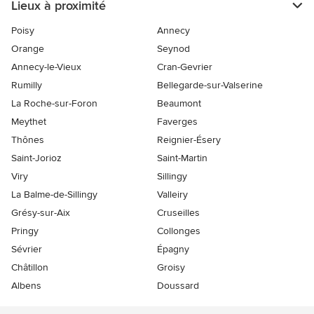
Lieux à proximité
Poisy
Annecy
Orange
Seynod
Annecy-le-Vieux
Cran-Gevrier
Rumilly
Bellegarde-sur-Valserine
La Roche-sur-Foron
Beaumont
Meythet
Faverges
Thônes
Reignier-Ésery
Saint-Jorioz
Saint-Martin
Viry
Sillingy
La Balme-de-Sillingy
Valleiry
Grésy-sur-Aix
Cruseilles
Pringy
Collonges
Sévrier
Épagny
Châtillon
Groisy
Albens
Doussard